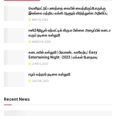
வெளிநாட்டுப் பணத்தை கையில் வைத்திருப்போருக்கு
இலங்கை மத்திய வங்கி ஆளுநர் விடுத்துள்ள அறிவிப்பு
MAY 20, 2022
ஈஸி24நியூஸ் ஏற்பாட்டில் கிருபா பிள்ளை அழைப்பில் கனடா
வரும் நடிகை கஸ்தூரி
MARCH 8, 2023
கனடாவில் கஸ்தூரி | பிரமாண்ட வரவேற்பு | Easy
Entertaining Night -2023 | மக்கள் பேராதரவு
JUNE 6, 2023
ஈழம் வந்தார் நடிகை கஸ்தூரி
JULY 28, 2023
Recent News