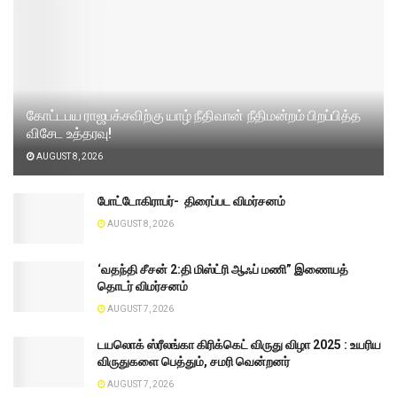
கோட்டபய ராஜபக்சவிற்கு யாழ் நீதிவான் நீதிமன்றம் பிறப்பித்த
விசேட உத்தரவு!
AUGUST 8, 2026
போட்டோகிராபர்- ‌ திரைப்பட விமர்சனம்
AUGUST 8, 2026
‘வதந்தி சீசன் 2:தி மிஸ்ட்ரி ஆஃப் மணி” இணையத்
தொடர் விமர்சனம்
AUGUST 7, 2026
டயலொக் ஸ்ரீலங்கா கிரிக்கெட் விருது விழா 2025 : உயரிய
விருதுகளை பெத்தும், சமரி வென்றனர்
AUGUST 7, 2026