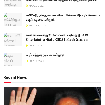
MAY 20, 2022
ஈஸி24நியூஸ் ஏற்பாட்டில் கிருபா பிள்ளை அழைப்பில் கனடா
வரும் நடிகை கஸ்தூரி
MARCH 8, 2023
கனடாவில் கஸ்தூரி | பிரமாண்ட வரவேற்பு | Easy
Entertaining Night -2023 | மக்கள் பேராதரவு
JUNE 6, 2023
ஈழம் வந்தார் நடிகை கஸ்தூரி
JULY 28, 2023
Recent News