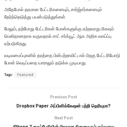
அதேபோல் தரமான பேட்டரிகளையும், சார்ஜ்சர்களையும்
தேர்ந்தெடுத்து பயன்படுத்துங்கள்.
மேலும், தற்போது பேட்டரிகள் போன்களுக்கு ஏற்றவாறு மிகவும்
மெலிதானதாக வருவதால் சாட் சர்க்யூட் ஆக அதிக வாய்ப்பு
ஏற்படுகிறது.
வடிவமைப்புகளில் தரத்தை பின்பற்றாவிட்டால் பிறகு பேட்டரியோடு
போன் வெடிப்பதை யாராலும் தடுக்க முடியாது.
Tags:
Featured
Previous Post
Dropbox Paper அப்பிளிக்கேஷன் பற்றி தெரியுமா?
Next Post
iPhone 7 கைப்பேசியின் பிரதான நினைவகம் எவ்வளவு