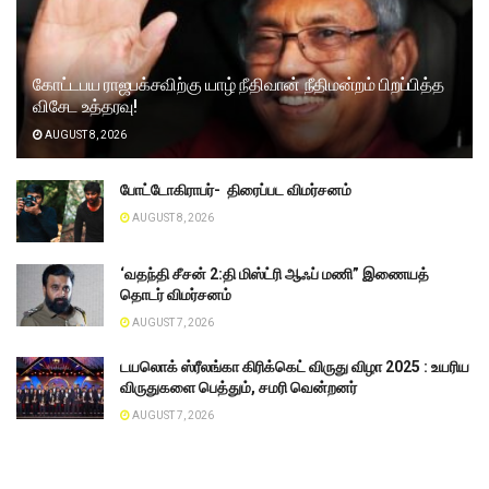
கோட்டபய ராஜபக்சவிற்கு யாழ் நீதிவான் நீதிமன்றம் பிறப்பித்த
விசேட உத்தரவு!
AUGUST 8, 2026
போட்டோகிராபர்- ‌ திரைப்பட விமர்சனம்
AUGUST 8, 2026
‘வதந்தி சீசன் 2:தி மிஸ்ட்ரி ஆஃப் மணி” இணையத்
தொடர் விமர்சனம்
AUGUST 7, 2026
டயலொக் ஸ்ரீலங்கா கிரிக்கெட் விருது விழா 2025 : உயரிய
விருதுகளை பெத்தும், சமரி வென்றனர்
AUGUST 7, 2026