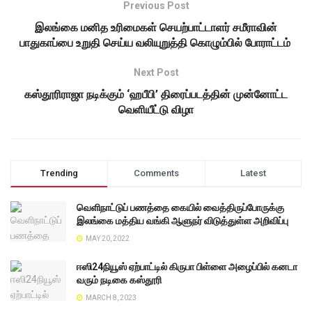
Previous Post
இலங்கை மனித உரிமைகள் செயற்பாட்டாளர் சமீராவின்
பாதுகாப்பை உறுதி செய்ய வலியுறுத்தி கொழும்பில் போராட்டம்
Next Post
கஸ்தூரிராஜா நடிக்கும் ‘ஹபீபி’ திரைப்படத்தின் முன்னோட்ட
வெளியீட்டு விழா
Trending
Comments
Latest
வெளிநாட்டுப் பணத்தை கையில் வைத்திருப்போருக்கு
இலங்கை மத்திய வங்கி ஆளுநர் விடுத்துள்ள அறிவிப்பு
MAY 20, 2022
ஈஸி24நியூஸ் ஏற்பாட்டில் கிருபா பிள்ளை அழைப்பில் கனடா
வரும் நடிகை கஸ்தூரி
MARCH 8, 2023