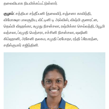
தலைவியாக நியமிக்கப்பட்டுள்ளார்.
குழாம்:
சத்தியா சந்தீப்பனி (தலைவி), சஞ்சனா காவிந்தி,
விமோக்ஷா பாலசூரிய, விட்டினி டி அல்விஸ், விஷ்மி குணரட்ன,
தெவ்மி விஹங்கா, சுமுது நிசன்சலா, ரஷ்மிக்கா செவ்வந்தி, பியூமி
வத்சலா, ப்ரமுதி மெத்சரா, சச்சினி நிசன்சலா, ஷஷினி
கிம்ஹானி, அசேனி தலகம, சமுதி ப்ரபோதா, ரந்தி ப்ரேமரத்ன,
சதீஸ்குமார் சஜிந்தினி.