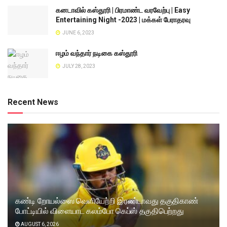
கனடாவில் கஸ்தூரி | பிரமாண்ட வரவேற்பு | Easy
Entertaining Night -2023 | மக்கள் பேராதரவு
JUNE 6, 2023
ஈழம் வந்தார் நடிகை கஸ்தூரி
JULY 28, 2023
Recent News
கண்டி றோயல்ஸை வெளியேற்றி இரண்டாவது தகுதிகாண்
போட்டியில் விளையாட கலம்போ கெப்ஸ் தகுதிபெற்றது
AUGUST 6, 2026