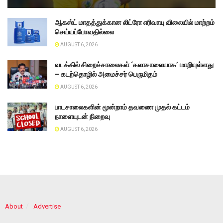
ஆகஸ்ட் மாதத்துக்கான லிட்ரோ எரிவாயு விலையில் மாற்றம்
செய்யப்போவதில்லை
AUGUST 6, 2026
வடக்கில் சிறைச்சாலைகள் ‘கலாசாலையாக’ மாறியுள்ளது
– கடற்தொழில் அமைச்சர் பெருமிதம்
AUGUST 6, 2026
பாடசாலைகளின் மூன்றாம் தவணை முதல் கட்டம்
நாளையுடன் நிறைவு
AUGUST 6, 2026
About
Advertise