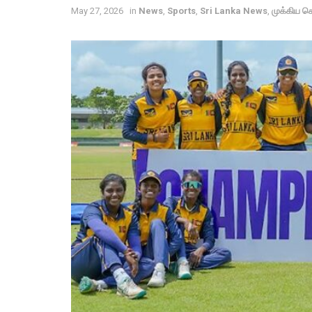
May 27, 2026
in
News
,
Sports
,
Sri Lanka News
,
முக்கிய ச