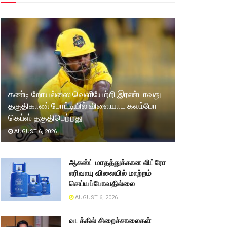
கண்டி றோயல்ஸை வெளியேற்றி இரண்டாவது
தகுதிகாண் போட்டியில் விளையாட கலம்போ
கெப்ஸ் தகுதிபெற்றது
AUGUST 6, 2026
ஆகஸ்ட் மாதத்துக்கான லிட்ரோ
எரிவாயு விலையில் மாற்றம்
செய்யப்போவதில்லை
AUGUST 6, 2026
வடக்கில் சிறைச்சாலைகள்