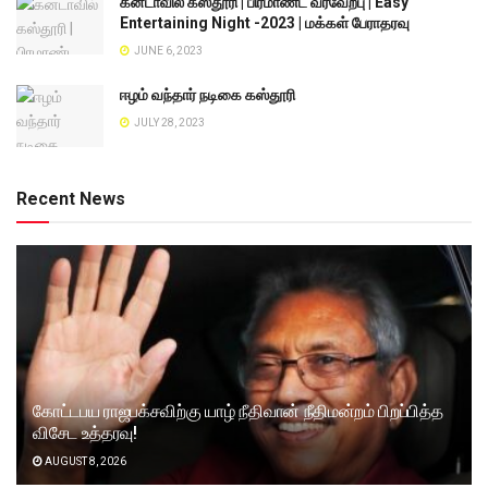
கனடாவில் கஸ்தூரி | பிரமாண்ட வரவேற்பு | Easy
Entertaining Night -2023 | மக்கள் பேராதரவு
JUNE 6, 2023
ஈழம் வந்தார் நடிகை கஸ்தூரி
JULY 28, 2023
Recent News
கோட்டபய ராஜபக்சவிற்கு யாழ் நீதிவான் நீதிமன்றம் பிறப்பித்த
விசேட உத்தரவு!
AUGUST 8, 2026