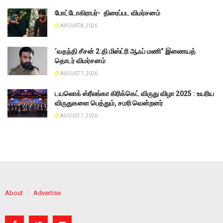
போட்டோகிராபர்- ‌ திரைப்பட விமர்சனம்
AUGUST 8, 2026
‘வதந்தி சீசன் 2:தி மிஸ்ட்ரி ஆஃப் மணி” இணையத்
தொடர் விமர்சனம்
AUGUST 7, 2026
டயலொக் ஸ்ரீலங்கா கிரிக்கெட் விருது விழா 2025 : உயரிய
விருதுகளை பெத்தும், சமரி வென்றனர்
AUGUST 7, 2026
About
Advertise