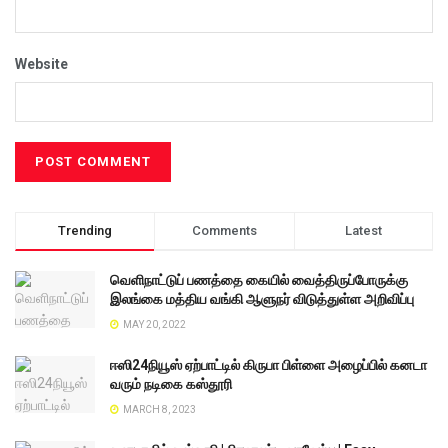
Website
Trending
Comments
Latest
வெளிநாட்டுப் பணத்தை கையில் வைத்திருப்போருக்கு
இலங்கை மத்திய வங்கி ஆளுநர் விடுத்துள்ள அறிவிப்பு
MAY 20, 2022
ஈஸி24நியூஸ் ஏற்பாட்டில் கிருபா பிள்ளை அழைப்பில் கனடா
வரும் நடிகை கஸ்தூரி
MARCH 8, 2023