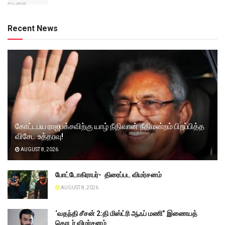
Recent News
கோட்டபய ராஜபக்சவிற்கு யாழ் நீதிவான் நீதிமன்றம் பிறப்பித்த
விசேட உத்தரவு!
AUGUST 8, 2026
போட்டோகிராபர்- ‌ திரைப்பட விமர்சனம்
AUGUST 8, 2026
‘வதந்தி சீசன் 2:தி மிஸ்ட்ரி ஆஃப் மணி” இணையத்
தொடர் விமர்சனம்