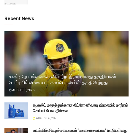
Recent News
கண்டி றோயல்ஸை வெளியேற்றி இரண்டாவது தகுதிகாண்
போட்டியில் விளையாட கலம்போ கெப்ஸ் தகுதிபெற்றது
AUGUST 6, 2026
ஆகஸ்ட் மாதத்துக்கான லிட்ரோ எரிவாயு விலையில் மாற்றம்
செய்யப்போவதில்லை
AUGUST 6, 2026
வடக்கில் சிறைச்சாலைகள் ‘கலாசாலையாக’ மாறியுள்ளது