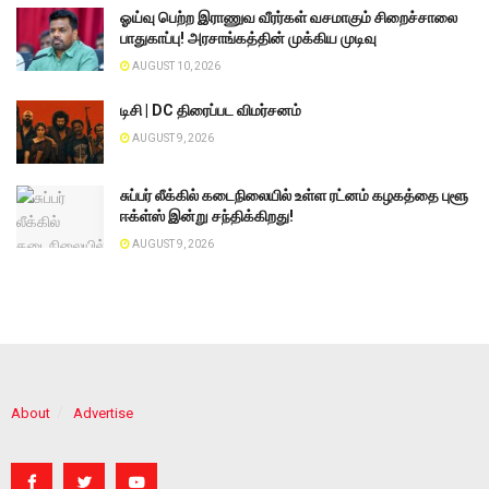
ஓய்வு பெற்ற இராணுவ வீரர்கள் வசமாகும் சிறைச்சாலை
பாதுகாப்பு! அரசாங்கத்தின் முக்கிய முடிவு
AUGUST 10, 2026
டிசி | DC திரைப்பட விமர்சனம்
AUGUST 9, 2026
சுப்பர் லீக்கில் கடைநிலையில் உள்ள ரட்னம் கழகத்தை புளூ
ஈக்ள்ஸ் இன்று சந்திக்கிறது!
AUGUST 9, 2026
About
Advertise