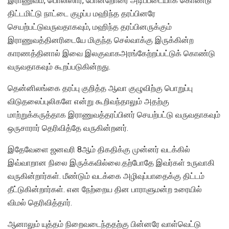
இராணுவம், பொலிஸார், போன்றோரை அடிப்படையாக கொண்டு
திட்டமிட்டு நாட்டை குழப்ப மஹிந்த தரப்பினரே
செயற்பட்டுவருவதாகவும், மஹிந்த தரப்பினருக்கும்
இராணுவத்தினரிடையே மிகுந்த செல்வாக்கு இருக்கின்ற
காரணத்தினால் இவை இலகுவாகஅரங்கேற்றப்பட்டுக் கொண்டு
வருவதாகவும் கூறப்படுகின்றது.
தென்னிலங்கை தரப்பு குறித்த ஆவா குழுவிற்கு பொறுப்பு
விடுதலைப்புலிகளே என்று கூறிவந்தாலும் அதற்கு
மாற்றுக்கருத்தாக இராணுவத்தரப்பினர் செயற்பட்டு வருவதாகவும்
ஒருசாரார் தெரிவித்தே வருகின்றனர்.
இதேவேளை ஜனவரி 8ஆம் திகதிக்கு முன்னர் வடக்கில்
இவ்வாறான நிலை இருக்கவில்லை.தற்போதே இவர்கள் உருவாகி
வருகின்றார்கள். மீண்டும் வடக்கை அழிவுப்பாதைக்கு திட்டம்
தீட்டுகின்றார்கள். என நேற்றைய தின பாராளுமன்ற உரையில்
விமல் தெரிவித்தார்.
ஆனாலும் யுத்தம் நிறைவடைந்ததற்கு பின்னரே வாள்வெட்டு