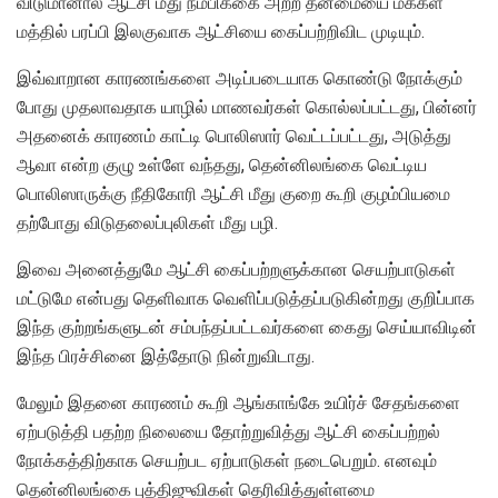
விடுமானால் ஆட்சி மீது நம்பிக்கை அற்ற தன்மையை மக்கள்
மத்தில் பரப்பி இலகுவாக ஆட்சியை கைப்பற்றிவிட முடியும்.
இவ்வாறான காரணங்களை அடிப்படையாக கொண்டு நோக்கும்
போது முதலாவதாக யாழில் மாணவர்கள் கொல்லப்பட்டது, பின்னர்
அதனைக் காரணம் காட்டி பொலிஸார் வெட்டப்பட்டது, அடுத்து
ஆவா என்ற குழு உள்ளே வந்தது, தென்னிலங்கை வெட்டிய
பொலிஸாருக்கு நீதிகோரி ஆட்சி மீது குறை கூறி குழம்பியமை
தற்போது விடுதலைப்புலிகள் மீது பழி.
இவை அனைத்துமே ஆட்சி கைப்பற்றளுக்கான செயற்பாடுகள்
மட்டுமே என்பது தெளிவாக வெளிப்படுத்தப்படுகின்றது குறிப்பாக
இந்த குற்றங்களுடன் சம்பந்தப்பட்டவர்களை கைது செய்யாவிடின்
இந்த பிரச்சினை இத்தோடு நின்றுவிடாது.
மேலும் இதனை காரணம் கூறி ஆங்காங்கே உயிர்ச் சேதங்களை
ஏற்படுத்தி பதற்ற நிலையை தோற்றுவித்து ஆட்சி கைப்பற்றல்
நோக்கத்திற்காக செயற்பட ஏற்பாடுகள் நடைபெறும். எனவும்
தென்னிலங்கை புத்திஜுவிகள் தெரிவித்துள்ளமை