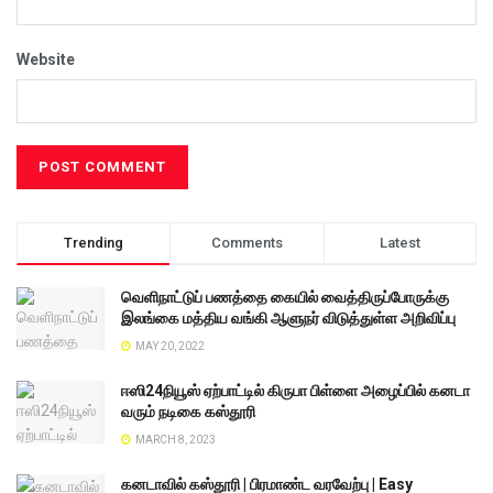
Website
Trending
Comments
Latest
வெளிநாட்டுப் பணத்தை கையில் வைத்திருப்போருக்கு
இலங்கை மத்திய வங்கி ஆளுநர் விடுத்துள்ள அறிவிப்பு
MAY 20, 2022
ஈஸி24நியூஸ் ஏற்பாட்டில் கிருபா பிள்ளை அழைப்பில் கனடா
வரும் நடிகை கஸ்தூரி
MARCH 8, 2023
கனடாவில் கஸ்தூரி | பிரமாண்ட வரவேற்பு | Easy