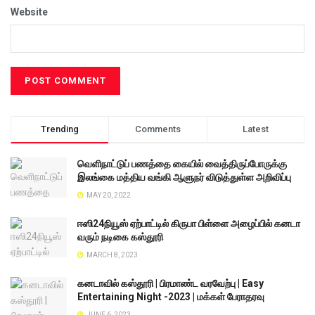
Website
Trending
Comments
Latest
வெளிநாட்டுப் பணத்தை கையில் வைத்திருப்போருக்கு
இலங்கை மத்திய வங்கி ஆளுநர் விடுத்துள்ள அறிவிப்பு
MAY 20, 2022
ஈஸி24நியூஸ் ஏற்பாட்டில் கிருபா பிள்ளை அழைப்பில் கனடா
வரும் நடிகை கஸ்தூரி
MARCH 8, 2023
கனடாவில் கஸ்தூரி | பிரமாண்ட வரவேற்பு | Easy
Entertaining Night -2023 | மக்கள் பேராதரவு
JUNE 6, 2023