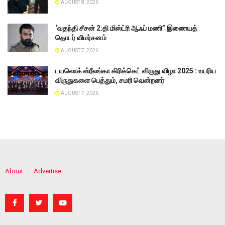
AUGUST 8, 2026
‘வதந்தி சீசன் 2:தி மிஸ்ட்ரி ஆஃப் மணி” இணையத்
தொடர் விமர்சனம்
AUGUST 7, 2026
டயலொக் ஸ்ரீலங்கா கிரிக்கெட் விருது விழா 2025 : உயரிய
விருதுகளை பெத்தும், சமரி வென்றனர்
AUGUST 7, 2026
About
Advertise