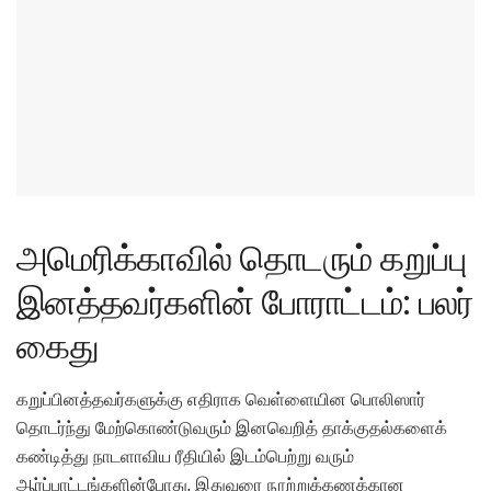
அமெரிக்காவில் தொடரும் கறுப்பு
இனத்தவர்களின் போராட்டம்: பலர்
கைது
கறுப்பினத்தவர்களுக்கு எதிராக வெள்ளையின பொலிஸார்
தொடர்ந்து மேற்கொண்டுவரும் இனவெறித் தாக்குதல்களைக்
கண்டித்து நாடளாவிய ரீதியில் இடம்பெற்று வரும்
ஆர்ப்பாட்டங்களின்போது, இதுவரை நூற்றுக்கணக்கான