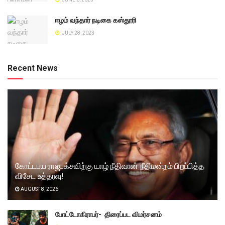
ஈழம் வந்தார் நடிகை கஸ்தூரி
JULY 28, 2023
Recent News
கோட்டபய ராஜபக்சவிற்கு யாழ் நீதிவான் நீதிமன்றம் பிறப்பித்த
விசேட உத்தரவு!
AUGUST 8, 2026
போட்டோகிராபர்- ‌ திரைப்பட விமர்சனம்