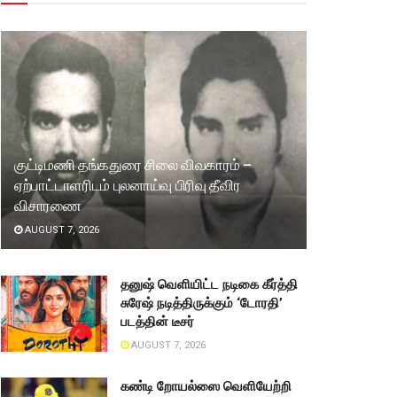
குட்டிமணி தங்கதுரை சிலை விவகாரம் –
ஏற்பாட்டாளரிடம் புலனாய்வு பிரிவு தீவிர
விசாரணை
AUGUST 7, 2026
தனுஷ் வெளியிட்ட நடிகை கீர்த்தி
சுரேஷ் நடித்திருக்கும் ‘டோரதி’
படத்தின் டீசர்
AUGUST 7, 2026
கண்டி றோயல்ஸை வெளியேற்றி