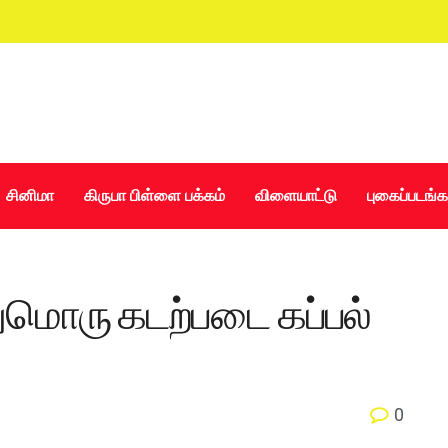
சினிமா
கிருபா பிள்ளை பக்கம்
விளையாட்டு
புகைப்படங்க
ுமொரு கடற்படை கப்பல்
0