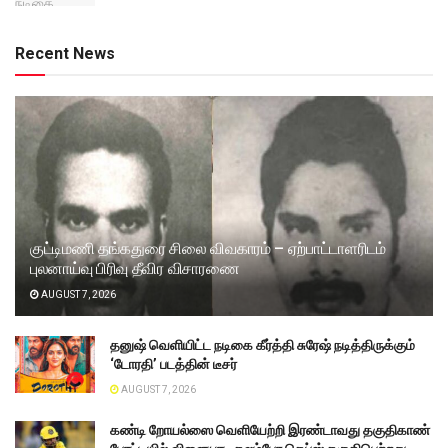
Recent News
குட்டிமணி தங்கதுரை சிலை விவகாரம் – ஏற்பாட்டாளரிடம்
புலனாய்வு பிரிவு தீவிர விசாரணை
AUGUST 7, 2026
தனுஷ் வெளியிட்ட நடிகை கீர்த்தி சுரேஷ் நடித்திருக்கும்
‘டோரதி’ படத்தின் டீசர்
AUGUST 7, 2026
கண்டி றோயல்ஸை வெளியேற்றி இரண்டாவது தகுதிகாண்