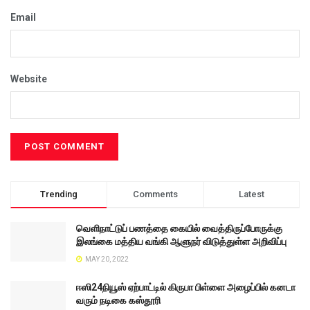
Email
Website
Trending
Comments
Latest
வெளிநாட்டுப் பணத்தை கையில் வைத்திருப்போருக்கு
இலங்கை மத்திய வங்கி ஆளுநர் விடுத்துள்ள அறிவிப்பு
MAY 20, 2022
ஈஸி24நியூஸ் ஏற்பாட்டில் கிருபா பிள்ளை அழைப்பில் கனடா
வரும் நடிகை கஸ்தூரி