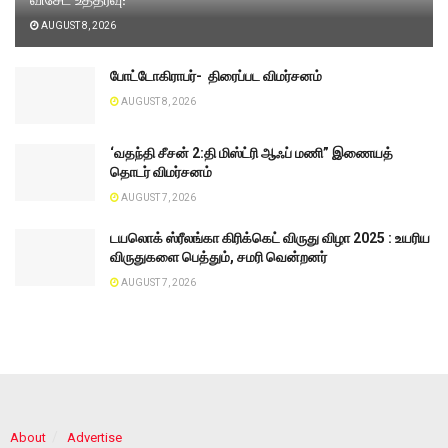
AUGUST 8, 2026
போட்டோகிராபர்- ‌ திரைப்பட விமர்சனம்
AUGUST 8, 2026
‘வதந்தி சீசன் 2:தி மிஸ்ட்ரி ஆஃப் மணி” இணையத்
தொடர் விமர்சனம்
AUGUST 7, 2026
டயலொக் ஸ்ரீலங்கா கிரிக்கெட் விருது விழா 2025 : உயரிய
விருதுகளை பெத்தும், சமரி வென்றனர்
AUGUST 7, 2026
About
Advertise