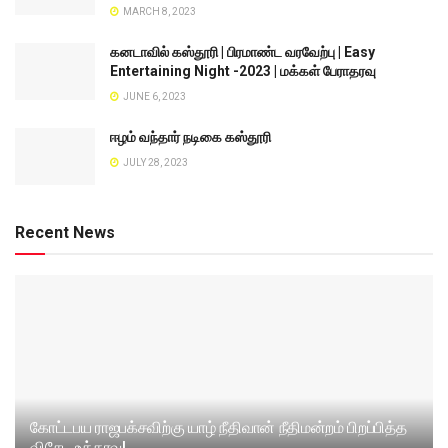
MARCH 8, 2023
கனடாவில் கஸ்தூரி | பிரமாண்ட வரவேற்பு | Easy
Entertaining Night -2023 | மக்கள் பேராதரவு
JUNE 6, 2023
ஈழம் வந்தார் நடிகை கஸ்தூரி
JULY 28, 2023
Recent News
கோட்டபய ராஜபக்சவிற்கு யாழ் நீதிவான் நீதிமன்றம் பிறப்பித்த
விசேட உத்தரவு!