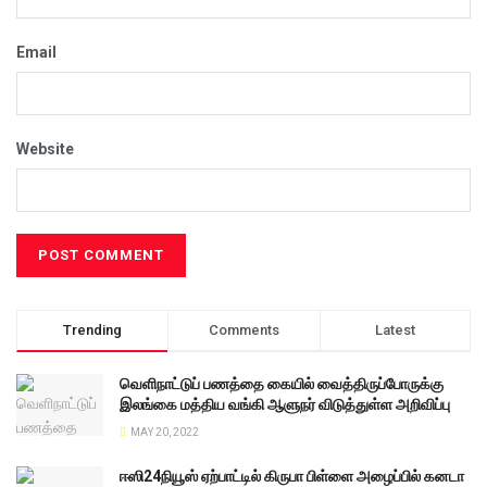
Email
Website
Trending
Comments
Latest
வெளிநாட்டுப் பணத்தை கையில் வைத்திருப்போருக்கு
இலங்கை மத்திய வங்கி ஆளுநர் விடுத்துள்ள அறிவிப்பு
MAY 20, 2022
ஈஸி24நியூஸ் ஏற்பாட்டில் கிருபா பிள்ளை அழைப்பில் கனடா