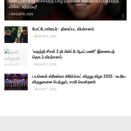
கோட்டபய ராஜபக்சவிற்கு யாழ் நீதிவான் நீதிமன்றம் பிறப்பித்த
விசேட உத்தரவு!
AUGUST 8, 2026
போட்டோகிராபர்- ‌ திரைப்பட விமர்சனம்
AUGUST 8, 2026
‘வதந்தி சீசன் 2:தி மிஸ்ட்ரி ஆஃப் மணி” இணையத்
தொடர் விமர்சனம்
AUGUST 7, 2026
டயலொக் ஸ்ரீலங்கா கிரிக்கெட் விருது விழா 2025 : உயரிய
விருதுகளை பெத்தும், சமரி வென்றனர்
AUGUST 7, 2026