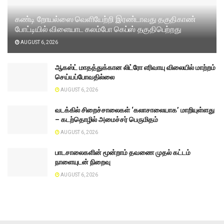
கண்டி றோயல்ஸை வெளியேற்றி இரண்டாவது தகுதிகாண்
போட்டியில் விளையாட கலம்போ கெப்ஸ் தகுதிபெற்றது
AUGUST 6, 2026
ஆகஸ்ட் மாதத்துக்கான லிட்ரோ எரிவாயு விலையில் மாற்றம்
செய்யப்போவதில்லை
AUGUST 6, 2026
வடக்கில் சிறைச்சாலைகள் ‘கலாசாலையாக’ மாறியுள்ளது
– கடற்தொழில் அமைச்சர் பெருமிதம்
AUGUST 6, 2026
பாடசாலைகளின் மூன்றாம் தவணை முதல் கட்டம்
நாளையுடன் நிறைவு
AUGUST 6, 2026