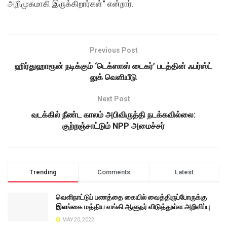
அறிமுகமாகி இருக்கிறார்கள்” என்றார்.
Previous Post
ஹிர்துஹாரூன் நடிக்கும் ‘டெக்ஸாஸ் டைகர்’ படத்தின் ஃபர்ஸ்ட்
லுக் வெளியீடு
Next Post
வடக்கில் நீண்ட காலம் அபிவிருத்தி நடக்கவில்லை:
குற்றஞ்சாட்டும் NPP அமைச்சர்
Trending
Comments
Latest
வெளிநாட்டுப் பணத்தை கையில் வைத்திருப்போருக்கு
இலங்கை மத்திய வங்கி ஆளுநர் விடுத்துள்ள அறிவிப்பு
MAY 20, 2022