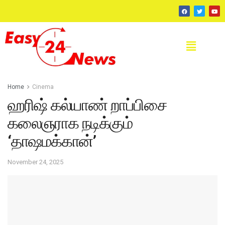
Home
Cinema
ஹரிஷ் கல்யாண் றாப்பிசை
கலைஞராக நடிக்கும்
‘தாஷமக்கான்’
November 24, 2025