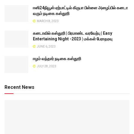
ஈஸி24நியூஸ் ஏற்பாட்டில் கிருபா பிள்ளை அழைப்பில் கனடா
வரும் நடிகை கஸ்தூரி
MARCH 8, 2023
கனடாவில் கஸ்தூரி | பிரமாண்ட வரவேற்பு | Easy
Entertaining Night -2023 | மக்கள் பேராதரவு
JUNE 6, 2023
ஈழம் வந்தார் நடிகை கஸ்தூரி
JULY 28, 2023
Recent News