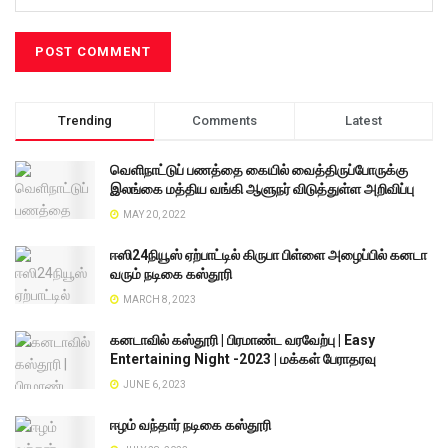
Trending
Comments
Latest
வெளிநாட்டுப் பணத்தை கையில் வைத்திருப்போருக்கு
இலங்கை மத்திய வங்கி ஆளுநர் விடுத்துள்ள அறிவிப்பு
MAY 20, 2022
ஈஸி24நியூஸ் ஏற்பாட்டில் கிருபா பிள்ளை அழைப்பில் கனடா
வரும் நடிகை கஸ்தூரி
MARCH 8, 2023
கனடாவில் கஸ்தூரி | பிரமாண்ட வரவேற்பு | Easy
Entertaining Night -2023 | மக்கள் பேராதரவு
JUNE 6, 2023
ஈழம் வந்தார் நடிகை கஸ்தூரி