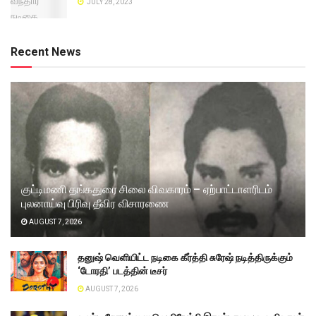
JULY 28, 2023
Recent News
குட்டிமணி தங்கதுரை சிலை விவகாரம் – ஏற்பாட்டாளரிடம்
புலனாய்வு பிரிவு தீவிர விசாரணை
AUGUST 7, 2026
தனுஷ் வெளியிட்ட நடிகை கீர்த்தி சுரேஷ் நடித்திருக்கும்
‘டோரதி’ படத்தின் டீசர்
AUGUST 7, 2026