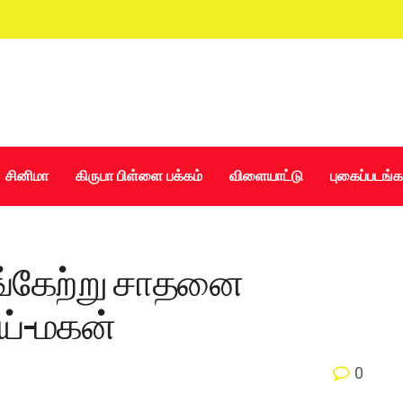
சினிமா
கிருபா பிள்ளை பக்கம்
விளையாட்டு
புகைப்படங்க
பங்கேற்று சாதனை
ய்-மகன்
0