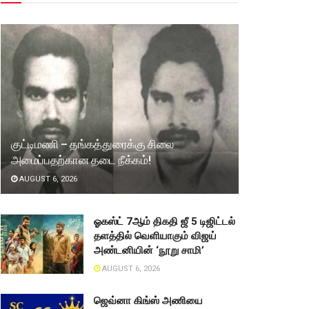
குட்டிமணி – தங்கத்துரைக்கு சிலை
அமைப்பதற்கான தடை நீக்கம்!
AUGUST 6, 2026
ஓகஸ்ட் 7ஆம் திகதி ஜீ 5 டிஜிட்டல்
தளத்தில் வெளியாகும் விஜய்
அண்டனியின் ‘நூறு சாமி’
AUGUST 6, 2026
ஜெவ்னா கிங்ஸ் அணியை