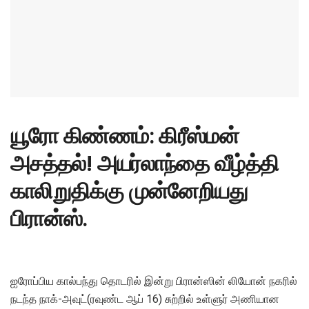
யூரோ கிண்ணம்: கிரீஸ்மன்
அசத்தல்! அயர்லாந்தை வீழ்த்தி
காலிறுதிக்கு முன்னேறியது
பிரான்ஸ்.
ஐரோப்பிய கால்பந்து தொடரில் இன்று பிரான்ஸின் லியோன் நகரில்
நடந்த நாக்-அவுட்(ரவுண்ட ஆப் 16) சுற்றில் உள்ளுர் அணியான