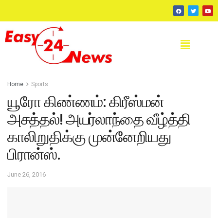
Home
Sports
யூரோ கிண்ணம்: கிரீஸ்மன்
அசத்தல்! அயர்லாந்தை வீழ்த்தி
காலிறுதிக்கு முன்னேறியது
பிரான்ஸ்.
June 26, 2016