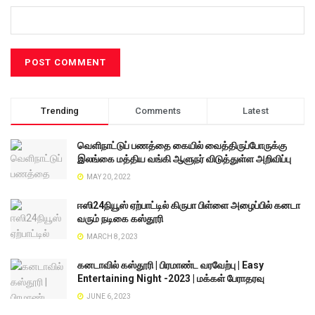
Trending
Comments
Latest
வெளிநாட்டுப் பணத்தை கையில் வைத்திருப்போருக்கு
இலங்கை மத்திய வங்கி ஆளுநர் விடுத்துள்ள அறிவிப்பு
MAY 20, 2022
ஈஸி24நியூஸ் ஏற்பாட்டில் கிருபா பிள்ளை அழைப்பில் கனடா
வரும் நடிகை கஸ்தூரி
MARCH 8, 2023
கனடாவில் கஸ்தூரி | பிரமாண்ட வரவேற்பு | Easy
Entertaining Night -2023 | மக்கள் பேராதரவு
JUNE 6, 2023