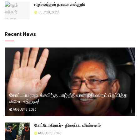
ஈழம் வந்தார் நடிகை கஸ்தூரி
JULY 28, 2023
Recent News
கோட்டபய ராஜபக்சவிற்கு யாழ் நீதிவான் நீதிமன்றம் பிறப்பித்த
விசேட உத்தரவு!
AUGUST 8, 2026
போட்டோகிராபர்- ‌ திரைப்பட விமர்சனம்
AUGUST 8, 2026