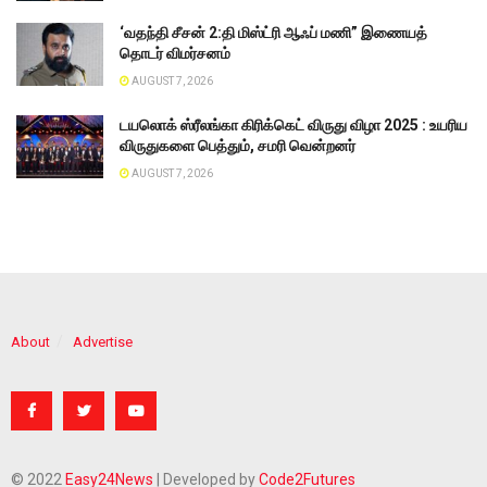
‘வதந்தி சீசன் 2:தி மிஸ்ட்ரி ஆஃப் மணி” இணையத்
தொடர் விமர்சனம்
AUGUST 7, 2026
டயலொக் ஸ்ரீலங்கா கிரிக்கெட் விருது விழா 2025 : உயரிய
விருதுகளை பெத்தும், சமரி வென்றனர்
AUGUST 7, 2026
About
Advertise
© 2022
Easy24News
| Developed by
Code2Futures