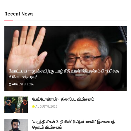
Recent News
கோட்டபய ராஜபக்சவிற்கு யாழ் நீதிவான் நீதிமன்றம் பிறப்பித்த
விசேட உத்தரவு!
AUGUST 8, 2026
போட்டோகிராபர்- ‌ திரைப்பட விமர்சனம்
AUGUST 8, 2026
‘வதந்தி சீசன் 2:தி மிஸ்ட்ரி ஆஃப் மணி” இணையத்
தொடர் விமர்சனம்