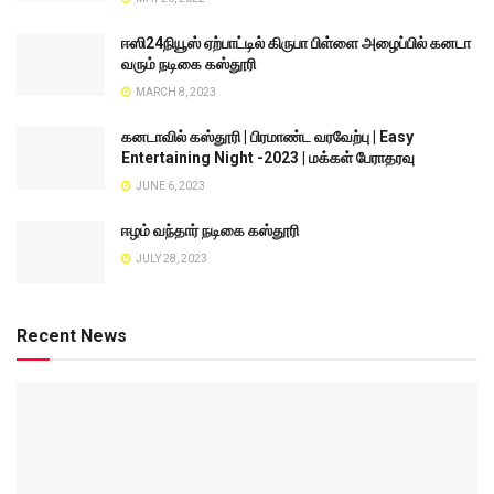
ஈஸி24நியூஸ் ஏற்பாட்டில் கிருபா பிள்ளை அழைப்பில் கனடா
வரும் நடிகை கஸ்தூரி
MARCH 8, 2023
கனடாவில் கஸ்தூரி | பிரமாண்ட வரவேற்பு | Easy
Entertaining Night -2023 | மக்கள் பேராதரவு
JUNE 6, 2023
ஈழம் வந்தார் நடிகை கஸ்தூரி
JULY 28, 2023
Recent News