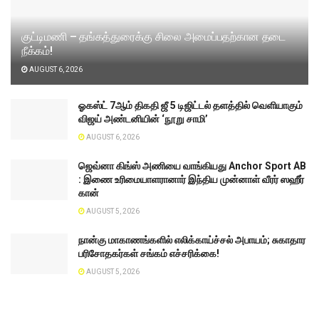
குட்டிமணி – தங்கத்துரைக்கு சிலை அமைப்பதற்கான தடை
நீக்கம்!
AUGUST 6, 2026
ஓகஸ்ட் 7ஆம் திகதி ஜீ 5 டிஜிட்டல் தளத்தில் வெளியாகும்
விஜய் அண்டனியின் ‘நூறு சாமி’
AUGUST 6, 2026
ஜெவ்னா கிங்ஸ் அணியை வாங்கியது Anchor Sport AB
: இணை உரிமையாளரானார் இந்திய முன்னாள் வீரர் ஸஹீர்
கான்
AUGUST 5, 2026
நான்கு மாகாணங்களில் எலிக்காய்ச்சல் அபாயம்; சுகாதார
பரிசோதகர்கள் சங்கம் எச்சரிக்கை!
AUGUST 5, 2026