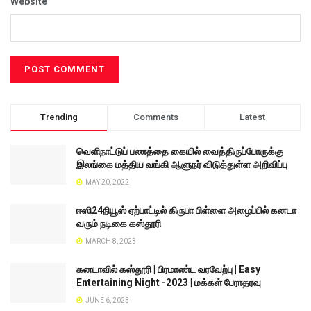
Website
Trending
Comments
Latest
வெளிநாட்டுப் பணத்தை கையில் வைத்திருப்போருக்கு
இலங்கை மத்திய வங்கி ஆளுநர் விடுத்துள்ள அறிவிப்பு
MAY 20, 2022
ஈஸி24நியூஸ் ஏற்பாட்டில் கிருபா பிள்ளை அழைப்பில் கனடா
வரும் நடிகை கஸ்தூரி
MARCH 8, 2023
கனடாவில் கஸ்தூரி | பிரமாண்ட வரவேற்பு | Easy
Entertaining Night -2023 | மக்கள் பேராதரவு
JUNE 6, 2023