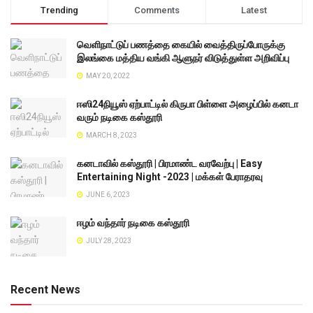
Trending
Comments
Latest
வெளிநாட்டுப் பணத்தை கையில் வைத்திருப்போருக்கு
இலங்கை மத்திய வங்கி ஆளுநர் விடுத்துள்ள அறிவிப்பு
MAY 20, 2022
ஈஸி24நியூஸ் ஏற்பாட்டில் கிருபா பிள்ளை அழைப்பில் கனடா
வரும் நடிகை கஸ்தூரி
MARCH 8, 2023
கனடாவில் கஸ்தூரி | பிரமாண்ட வரவேற்பு | Easy
Entertaining Night -2023 | மக்கள் பேராதரவு
JUNE 6, 2023
ஈழம் வந்தார் நடிகை கஸ்தூரி
JULY 28, 2023
Recent News