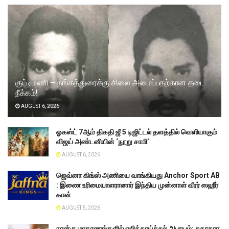
குட்டிமணி – தங்கத்துரைக்கு சிலை அமைப்பதற்கான தடை
நீக்கம்!
AUGUST 6, 2026
ஓகஸ்ட் 7ஆம் திகதி ஜீ 5 டிஜிட்டல் தளத்தில் வெளியாகும்
விஜய் அண்டனியின் ‘நூறு சாமி’
AUGUST 6, 2026
ஜெவ்னா கிங்ஸ் அணியை வாங்கியது Anchor Sport AB
: இணை உரிமையாளரானார் இந்திய முன்னாள் வீரர் ஸஹீர்
கான்
AUGUST 5, 2026
நான்கு மாகாணங்களில் எலிக்காய்ச்சல் அபாயம்; சுகாதார