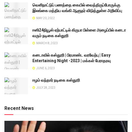
வெளிநாட்டுப் பணத்தை கையில் வைத்திருப்போருக்கு
இலங்கை மத்திய வங்கி ஆளுநர் விடுத்துள்ள அறிவிப்பு
MAY 20, 2022
ஈஸி24நியூஸ் ஏற்பாட்டில் கிருபா பிள்ளை அழைப்பில் கனடா
வரும் நடிகை கஸ்தூரி
MARCH 8, 2023
கனடாவில் கஸ்தூரி | பிரமாண்ட வரவேற்பு | Easy
Entertaining Night -2023 | மக்கள் பேராதரவு
JUNE 6, 2023
ஈழம் வந்தார் நடிகை கஸ்தூரி
JULY 28, 2023
Recent News