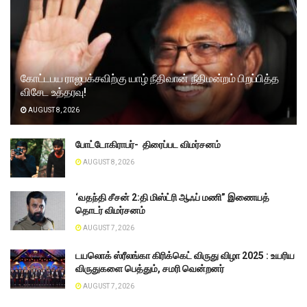
கோட்டபய ராஜபக்சவிற்கு யாழ் நீதிவான் நீதிமன்றம் பிறப்பித்த
விசேட உத்தரவு!
AUGUST 8, 2026
போட்டோகிராபர்- ‌ திரைப்பட விமர்சனம்
AUGUST 8, 2026
‘வதந்தி சீசன் 2:தி மிஸ்ட்ரி ஆஃப் மணி” இணையத்
தொடர் விமர்சனம்
AUGUST 7, 2026
டயலொக் ஸ்ரீலங்கா கிரிக்கெட் விருது விழா 2025 : உயரிய
விருதுகளை பெத்தும், சமரி வென்றனர்
AUGUST 7, 2026