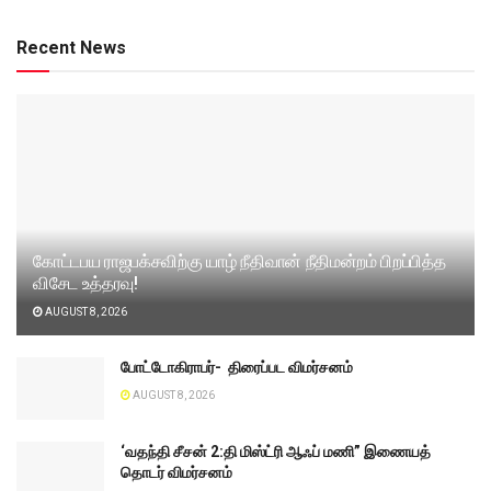
Recent News
கோட்டபய ராஜபக்சவிற்கு யாழ் நீதிவான் நீதிமன்றம் பிறப்பித்த
விசேட உத்தரவு!
AUGUST 8, 2026
போட்டோகிராபர்- ‌ திரைப்பட விமர்சனம்
AUGUST 8, 2026
‘வதந்தி சீசன் 2:தி மிஸ்ட்ரி ஆஃப் மணி” இணையத்
தொடர் விமர்சனம்