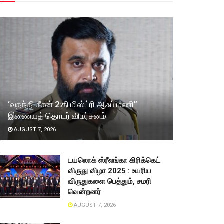
‘வதந்தி சீசன் 2:தி மிஸ்ட்ரி ஆஃப் மணி”
இணையத் தொடர் விமர்சனம்
AUGUST 7, 2026
டயலொக் ஸ்ரீலங்கா கிரிக்கெட்
விருது விழா 2025 : உயரிய
விருதுகளை பெத்தும், சமரி
வென்றனர்
AUGUST 7, 2026