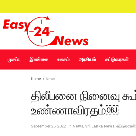
முகப்பு
இலங்கை
உலகம்
அரசியல்
கட்டுரைகள்
Home
News
திலீபனை நினைவு கூ
உண்ணாவிரதம்￼
September 25, 2022
in
News
,
Sri Lanka News
,
கட்டுரைகள்