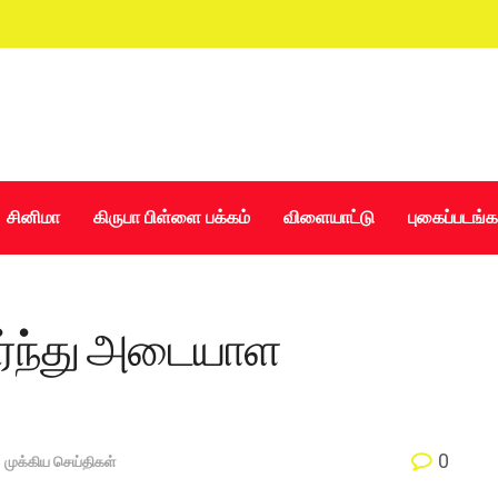
சினிமா
கிருபா பிள்ளை பக்கம்
விளையாட்டு
புகைப்படங்க
ர்ந்து அடையாள
0
,
முக்கிய செய்திகள்