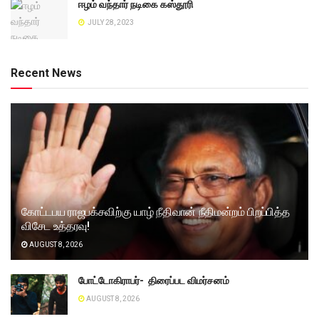
ஈழம் வந்தார் நடிகை கஸ்தூரி
JULY 28, 2023
Recent News
கோட்டபய ராஜபக்சவிற்கு யாழ் நீதிவான் நீதிமன்றம் பிறப்பித்த
விசேட உத்தரவு!
AUGUST 8, 2026
போட்டோகிராபர்- ‌ திரைப்பட விமர்சனம்
AUGUST 8, 2026