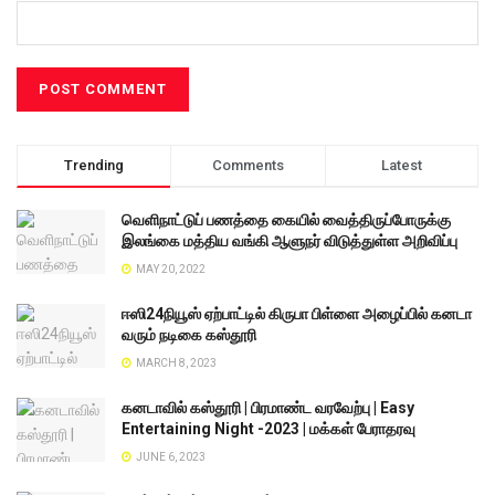
Trending
Comments
Latest
வெளிநாட்டுப் பணத்தை கையில் வைத்திருப்போருக்கு
இலங்கை மத்திய வங்கி ஆளுநர் விடுத்துள்ள அறிவிப்பு
MAY 20, 2022
ஈஸி24நியூஸ் ஏற்பாட்டில் கிருபா பிள்ளை அழைப்பில் கனடா
வரும் நடிகை கஸ்தூரி
MARCH 8, 2023
கனடாவில் கஸ்தூரி | பிரமாண்ட வரவேற்பு | Easy
Entertaining Night -2023 | மக்கள் பேராதரவு
JUNE 6, 2023