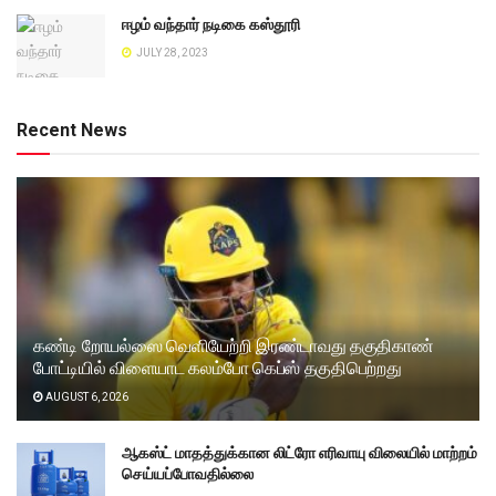
ஈழம் வந்தார் நடிகை கஸ்தூரி
JULY 28, 2023
Recent News
கண்டி றோயல்ஸை வெளியேற்றி இரண்டாவது தகுதிகாண்
போட்டியில் விளையாட கலம்போ கெப்ஸ் தகுதிபெற்றது
AUGUST 6, 2026
ஆகஸ்ட் மாதத்துக்கான லிட்ரோ எரிவாயு விலையில் மாற்றம்
செய்யப்போவதில்லை