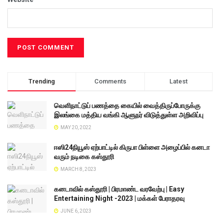
Trending
Comments
Latest
வெளிநாட்டுப் பணத்தை கையில் வைத்திருப்போருக்கு
இலங்கை மத்திய வங்கி ஆளுநர் விடுத்துள்ள அறிவிப்பு
MAY 20, 2022
ஈஸி24நியூஸ் ஏற்பாட்டில் கிருபா பிள்ளை அழைப்பில் கனடா
வரும் நடிகை கஸ்தூரி
MARCH 8, 2023
கனடாவில் கஸ்தூரி | பிரமாண்ட வரவேற்பு | Easy
Entertaining Night -2023 | மக்கள் பேராதரவு
JUNE 6, 2023