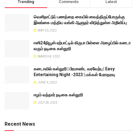
Trending
Comments
Latest
வெளிநாட்டுப் பணத்தை கையில் வைத்திருப்போருக்கு
இலங்கை மத்திய வங்கி ஆளுநர் விடுத்துள்ள அறிவிப்பு
MAY 20, 2022
ஈஸி24நியூஸ் ஏற்பாட்டில் கிருபா பிள்ளை அழைப்பில் கனடா
வரும் நடிகை கஸ்தூரி
MARCH 8, 2023
கனடாவில் கஸ்தூரி | பிரமாண்ட வரவேற்பு | Easy
Entertaining Night -2023 | மக்கள் பேராதரவு
JUNE 6, 2023
ஈழம் வந்தார் நடிகை கஸ்தூரி
JULY 28, 2023
Recent News