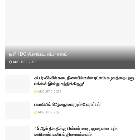
டிசி | DC திரைப்பட விமர்சனம்
AUGUST 9, 2026
சுப்பர் லீக்கில் கடைநிலையில் உள்ள ரட்னம் கழகத்தை புளூ
ஈக்ள்ஸ் இன்று சந்திக்கிறது!
AUGUST 9, 2026
பலாலியில் 8ஆவது வாரமும் போராட்டம்!
AUGUST 9, 2026
15 ஆம் திகதிக்கு பின்னர் மழை குறைவடையும் |
வளிமண்டலவியல் திணைக்களம்