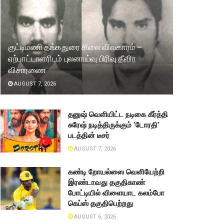
குட்டிமணி தங்கதுரை சிலை விவகாரம் –
ஏற்பாட்டாளரிடம் புலனாய்வு பிரிவு தீவிர
விசாரணை
AUGUST 7, 2026
தனுஷ் வெளியிட்ட நடிகை கீர்த்தி
சுரேஷ் நடித்திருக்கும் ‘டோரதி’
படத்தின் டீசர்
AUGUST 7, 2026
கண்டி றோயல்ஸை வெளியேற்றி
இரண்டாவது தகுதிகாண்
போட்டியில் விளையாட கலம்போ
கெப்ஸ் தகுதிபெற்றது
AUGUST 6, 2026