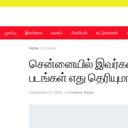
முகப்பு
இலங்கை
உலகம்
அரசியல்
கட்டுரைகள்
முகப்பு
இலங்கை
உலகம்
அரசியல்
கட்டுரைகள்
Home
Cinema
சென்னையில் இவர்கள
படங்கள் எது தெரியும
September 27, 2016
in
Cinema
,
News