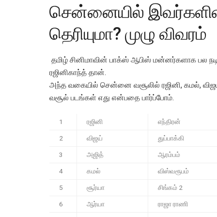
சென்னையில் இவர்களின்
தெரியுமா? முழு விவரம்
தமிழ் சினிமாவின் பாக்ஸ் ஆபிஸ் மன்னர்களாக பல நடிக
ரஜினிகாந்த் தான்.
அந்த வகையில் சென்னை வசூலில் ரஜினி, கமல், விஜய், அ
வசூல் படங்கள் எது என்பதை பார்ப்போம்.
1
ரஜினி
எந்திரன்
2
விஜய்
துப்பாக்கி
3
அஜித்
ஆரம்பம்
4
கமல்
விஸ்வரூபம்
5
சூர்யா
சிங்கம் 2
6
ஆர்யா
ராஜா ராணி