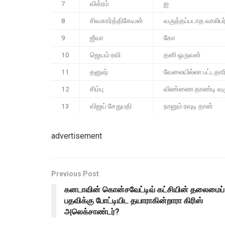
7
விக்ரம்
ஐ
8
சிவகார்த்திகேயன்
வருத்தப்படாத வாலிபர
9
ஜீவா
கோ
10
ஜெயம் ரவி
தனி ஒருவன்
11
தனுஷ்
வேலையில்லா பட்டதார
12
சிம்பு
விண்ணை தாண்டி வ
13
விஜய் சேதுபதி
நானும் ரவுடி தான்
advertisement
Previous Post
கனடாவின் கொன்சவேட்டிவ் கட்சியின் தலைமைப்
பதவிக்கு போட்டியிட தயாராகின்றாரா கிரிஸ்
அலெக்சாண்டர்?