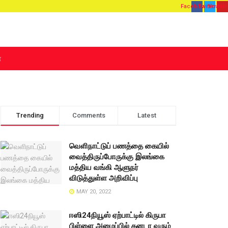
Facebook
Twitter
Youtub
்
்
Trending
Comments
Latest
வெளிநாட்டுப் பணத்தை கையில்
வைத்திருப்போருக்கு இலங்கை
மத்திய வங்கி ஆளுநர்
விடுத்துள்ள அறிவிப்பு
MAY 20, 2022
ஈஸி24நியூஸ் ஏற்பாட்டில் கிருபா
பிள்ளை அழைப்பில் கனடா வரும்