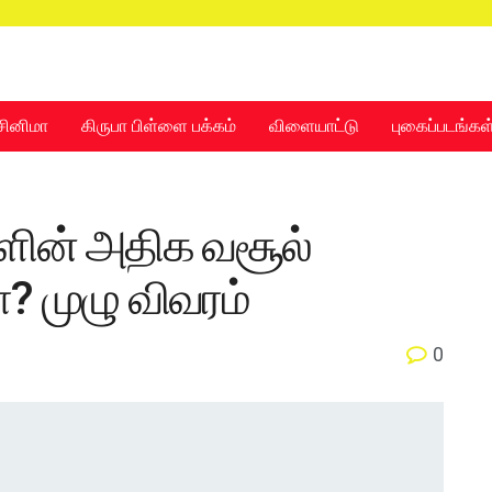
சினிமா
கிருபா பிள்ளை பக்கம்
விளையாட்டு
புகைப்படங்கள
சினிமா
கிருபா பிள்ளை பக்கம்
விளையாட்டு
புகைப்படங்கள
ின் அதிக வசூல்
ா? முழு விவரம்
0