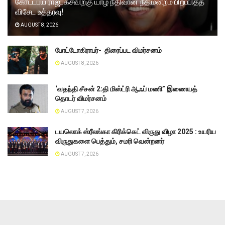
கோட்டபய ராஜபக்சவிற்கு யாழ் நீதிவான் நீதிமன்றம் பிறப்பித்த
விசேட உத்தரவு!
AUGUST 8, 2026
போட்டோகிராபர்- ‌ திரைப்பட விமர்சனம்
AUGUST 8, 2026
‘வதந்தி சீசன் 2:தி மிஸ்ட்ரி ஆஃப் மணி” இணையத்
தொடர் விமர்சனம்
AUGUST 7, 2026
டயலொக் ஸ்ரீலங்கா கிரிக்கெட் விருது விழா 2025 : உயரிய
விருதுகளை பெத்தும், சமரி வென்றனர்
AUGUST 7, 2026