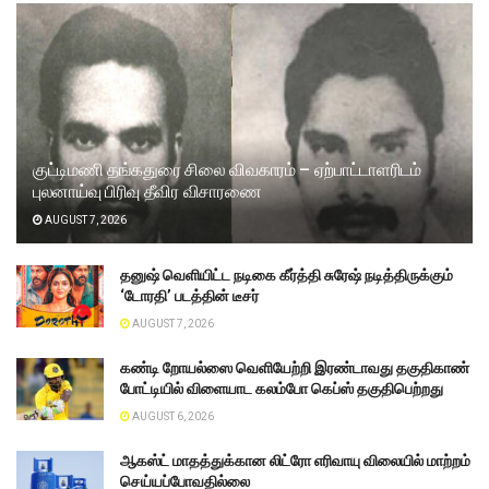
குட்டிமணி தங்கதுரை சிலை விவகாரம் – ஏற்பாட்டாளரிடம்
புலனாய்வு பிரிவு தீவிர விசாரணை
AUGUST 7, 2026
தனுஷ் வெளியிட்ட நடிகை கீர்த்தி சுரேஷ் நடித்திருக்கும்
‘டோரதி’ படத்தின் டீசர்
AUGUST 7, 2026
கண்டி றோயல்ஸை வெளியேற்றி இரண்டாவது தகுதிகாண்
போட்டியில் விளையாட கலம்போ கெப்ஸ் தகுதிபெற்றது
AUGUST 6, 2026
ஆகஸ்ட் மாதத்துக்கான லிட்ரோ எரிவாயு விலையில் மாற்றம்
செய்யப்போவதில்லை