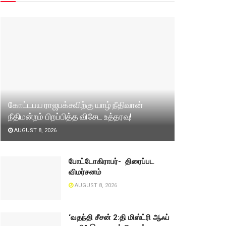
கோட்டபய ராஜபக்சவிற்கு யாழ் நீதிவான்
நீதிமன்றம் பிறப்பித்த விசேட உத்தரவு!
AUGUST 8, 2026
போட்டோகிராபர்- ‌ திரைப்பட
விமர்சனம்
AUGUST 8, 2026
‘வதந்தி சீசன் 2:தி மிஸ்ட்ரி ஆஃப்