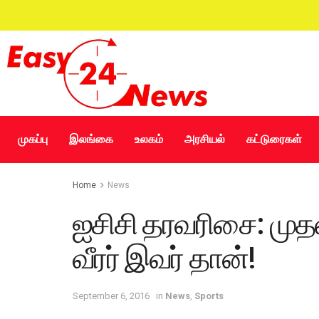
முகப்பு
இலங்கை
உலகம்
அரசியல்
கட்டுரைகள்
Home
News
ஐசிசி தரவரிசை: முதலி
வீரர் இவர் தான்!
September 6, 2016
in
News
,
Sports