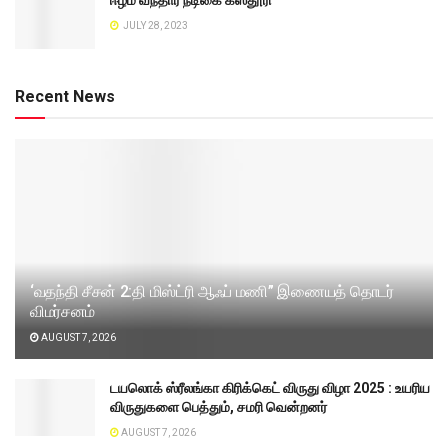
ஈழம் வந்தார் நடிகை கஸ்தூரி
JULY 28, 2023
Recent News
‘வதந்தி சீசன் 2:தி மிஸ்ட்ரி ஆஃப் மணி” இணையத் தொடர்
விமர்சனம்
AUGUST 7, 2026
டயலொக் ஸ்ரீலங்கா கிரிக்கெட் விருது விழா 2025 : உயரிய
விருதுகளை பெத்தும், சமரி வென்றனர்
AUGUST 7, 2026