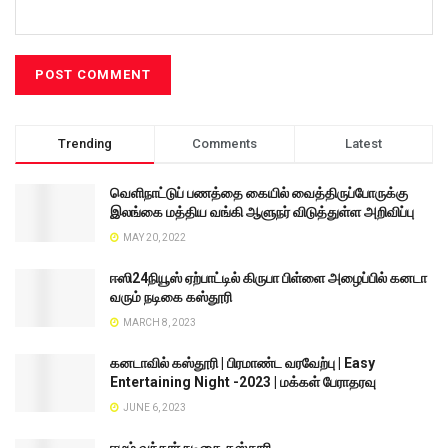
Trending
Comments
Latest
வெளிநாட்டுப் பணத்தை கையில் வைத்திருப்போருக்கு
இலங்கை மத்திய வங்கி ஆளுநர் விடுத்துள்ள அறிவிப்பு
MAY 20, 2022
ஈஸி24நியூஸ் ஏற்பாட்டில் கிருபா பிள்ளை அழைப்பில் கனடா
வரும் நடிகை கஸ்தூரி
MARCH 8, 2023
கனடாவில் கஸ்தூரி | பிரமாண்ட வரவேற்பு | Easy
Entertaining Night -2023 | மக்கள் பேராதரவு
JUNE 6, 2023