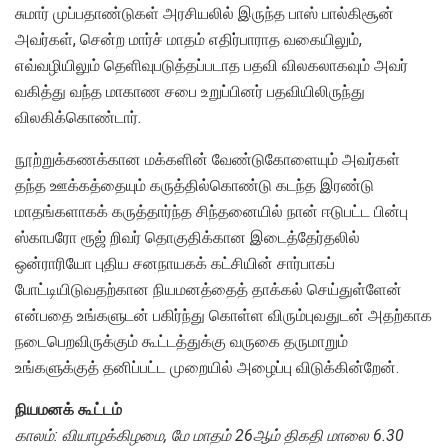
சுமார் முப்பதாண்டுகள் அரசியலில் இருந்த பாஸ் பால்கிசூன்
அவர்கள், சென்ற மார்ச் மாதம் எதிர்பாராத வகையிலும்,
எவ்வழியிலும் தெளிவுபடுத்தப்படாத பதவி விலகலாகவும் அவர்
வகித்து வந்த மாகாண சபை உறுப்பினர் பதவியிலிருந்து
விலகிக்கொண்டார்.
நூற்றுக்கணக்கான மக்களின் வேண்டுகோளையும் அவர்கள்
தந்த ஊக்கத்தையும் கருத்தில்கொண்டு கடந்த இரண்டு
மாதங்களாகக் கருத்தார்ந்த சிந்தனையில் நான் ஈடுபட்ட பின்பு
ஸ்காபரோ ரூஜ் றிவர் தொகுதிக்கான இடைத்தேர்தலில்
ஒன்ராரியோ புதிய சனநாயகக் கட்சியின் சார்பாகப்
போட்டியிடுவதற்கான நியமனத்தைத் தாக்கல் செய்துள்ளேன்
என்பதை உங்களுடன் பகிர்ந்து கொள்ள விரும்புவதுடன் அதற்காக
நடைபெறவிருக்கும் கூட்டத்துக்கு வருகை தருமாறும்
உங்களுக்குத் தனிப்பட்ட முறையில் அழைப்பு விடுக்கின்றேன்.
நியமனக் கூட்டம்
காலம்: வியாழக்கிழமை, மே மாதம் 26ஆம் திகதி மாலை 6.30