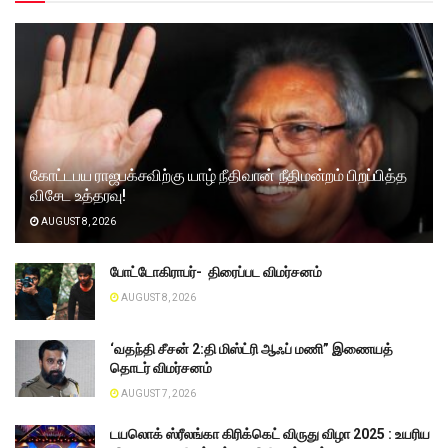
கோட்டபய ராஜபக்சவிற்கு யாழ் நீதிவான் நீதிமன்றம் பிறப்பித்த
விசேட உத்தரவு!
AUGUST 8, 2026
போட்டோகிராபர்- ‌ திரைப்பட விமர்சனம்
AUGUST 8, 2026
‘வதந்தி சீசன் 2:தி மிஸ்ட்ரி ஆஃப் மணி” இணையத்
தொடர் விமர்சனம்
AUGUST 7, 2026
டயலொக் ஸ்ரீலங்கா கிரிக்கெட் விருது விழா 2025 : உயரிய