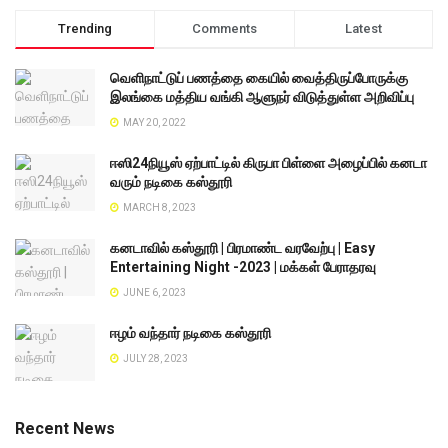
Trending
Comments
Latest
வெளிநாட்டுப் பணத்தை கையில் வைத்திருப்போருக்கு
இலங்கை மத்திய வங்கி ஆளுநர் விடுத்துள்ள அறிவிப்பு
MAY 20, 2022
ஈஸி24நியூஸ் ஏற்பாட்டில் கிருபா பிள்ளை அழைப்பில் கனடா
வரும் நடிகை கஸ்தூரி
MARCH 8, 2023
கனடாவில் கஸ்தூரி | பிரமாண்ட வரவேற்பு | Easy
Entertaining Night -2023 | மக்கள் பேராதரவு
JUNE 6, 2023
ஈழம் வந்தார் நடிகை கஸ்தூரி
JULY 28, 2023
Recent News