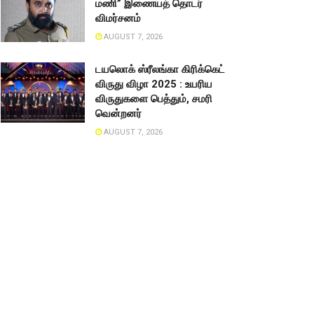
மணி” இணையத் தொடர்
விமர்சனம்
AUGUST 7, 2026
டயலொக் ஸ்ரீலங்கா கிரிக்கெட்
விருது விழா 2025 : உயரிய
விருதுகளை பெத்தும், சமரி
வென்றனர்
AUGUST 7, 2026