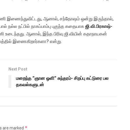
ூட்டணி இணைந்துவிட்டது, ஆனால், சந்தோஷம் ஒன்று இருந்தால்,
 நல்ல நட்பில் நாகப்பாம்பு புகுந்த கதையாக
ஜி.வி.பிரகாஷ்-
ணி உடைந்தது. ஆனால், இந்த பிரிவு ஜி.வியின் கதாநாயகன்
ாலத்தில் இணைகிறார்களா? என்று.
Next Post
மறைந்த ”ஞான ஒளி” சுந்தரம்- சிறப்பு கட்டுரை பல
தகவல்களுடன்
*
ds are marked