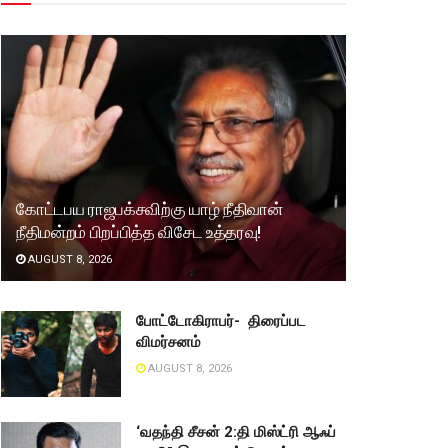
கோட்டபய ராஜபக்சவிற்கு யாழ் நீதிவான்
நீதிமன்றம் பிறப்பித்த விசேட உத்தரவு!
AUGUST 8, 2026
போட்டோகிராபர்- ‌ திரைப்பட
விமர்சனம்
AUGUST 8, 2026
‘வதந்தி சீசன் 2:தி மிஸ்ட்ரி ஆஃப்