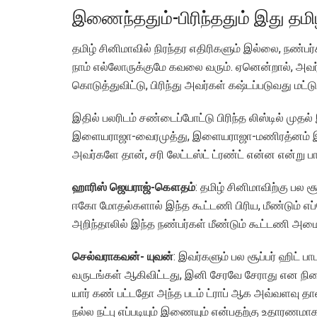
இணைந்ததும்-பிரிந்ததும் இது தமிழ
தமிழ் சினிமாவில் நிரந்தர எதிரிகளும் இல்லை, நண்பர்
நாம் எல்லோருக்குமே கவலை வரும். ஏனென்றால், அவர்க
கொடுத்துவிட்டு, பிரிந்து அவர்கள் கஷ்டப்படுவது மட்டு
இதில் பலரிடம் சண்டைப்போட்டு பிரிந்த லிஸ்டில் முத
இளையராஜா-வைரமுத்து, இளையராஜா-மணிரத்னம் இப்
அவர்களே தான், சரி லேட்டஸ்ட் ட்ரண்ட் என்ன என்று பார
ஹாரிஸ் ஜெயராஜ்-கௌதம்
: தமிழ் சினிமாவிற்கு பல 
ஈகோ மோதல்களால் இந்த கூட்டணி பிரிய, மீண்டும்
அறிந்தாலில் இந்த நண்பர்கள் மீண்டும் கூட்டணி அமைத
செல்வராகவன்- யுவன்
: இவர்களும் பல சூப்பர் ஹிட் 
வருடங்கள் ஆகிவிட்டது, இனி சேரவே சேராது என நின
யார் கண் பட்டதோ அந்த படம் ட்ராப் ஆக அவ்வளவு
நல்ல நட்பு எப்படியும் இணையும் என்பதற்கு உதாரணமாக