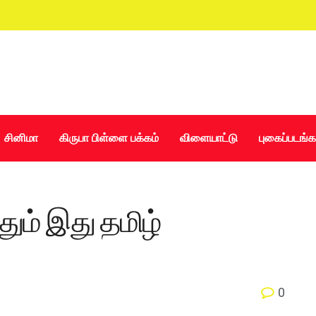
சினிமா
கிருபா பிள்ளை பக்கம்
விளையாட்டு
புகைப்படங்க
ும் இது தமிழ்
0