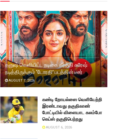
தனுஷ் வெளியிட்ட நடிகை கீர்த்தி சுரேஷ்
நடித்திருக்கும் ‘டோரதி’ படத்தின் டீசர்
AUGUST 7, 2026
கண்டி றோயல்ஸை வெளியேற்றி
இரண்டாவது தகுதிகாண்
போட்டியில் விளையாட கலம்போ
கெப்ஸ் தகுதிபெற்றது
AUGUST 6, 2026