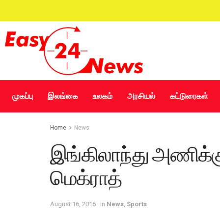
முகப்பு
இலங்கை
உலகம்
அரசியல்
கட்டுரைகள்
Home
News
இங்கிலாந்து அணிக்கு
மெக்ராத்
August 16, 2016
in
News
,
Sports