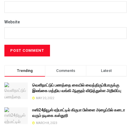
Website
Trending
Comments
Latest
வெளிநாட்டுப் பணத்தை கையில் வைத்திருப்போருக்கு
இலங்கை மத்திய வங்கி ஆளுநர் விடுத்துள்ள அறிவிப்பு
MAY 20, 2022
ஈஸி24நியூஸ் ஏற்பாட்டில் கிருபா பிள்ளை அழைப்பில் கனடா
வரும் நடிகை கஸ்தூரி
MARCH 8, 2023