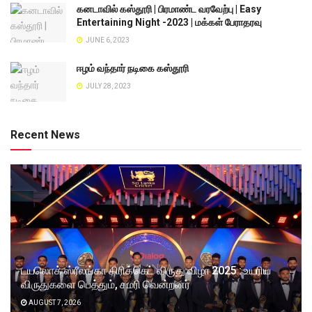
கனடாவில் கஸ்தூரி | பிரமாண்ட வரவேற்பு | Easy
Entertaining Night -2023 | மக்கள் பேராதரவு
JUNE 6, 2023
ஈழம் வந்தார் நடிகை கஸ்தூரி
JULY 28, 2023
Recent News
டயலொக் ஸ்ரீலங்கா கிரிக்கெட் விருது விழா 2025 : உயரிய
விருதுகளை பெத்தும், சமரி வென்றனர்
AUGUST 7, 2026