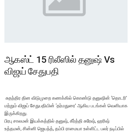
ஆகஸ்ட் 15 ரிலீஸில் தனுஷ் Vs
விஜய் சேதுபதி
சுதந்திர தின விடுமுறை கணக்கில் கொண்டு தனுஷின் ‘தொடரி’
மற்றும் விஜய் சேதுபதியின் ‘தர்மதுரை’ ஆகிய படங்கள் வெளியாக
இருக்கிறது.
பிரபு சாலமன் இயக்கத்தில் தனுஷ், கீர்த்தி சுரேஷ், ஹரிஷ்
உத்தமன், சின்னி ஜெயந்த், தம்பி ராமையா உள்ளிட்ட பலர் நடிப்பில்