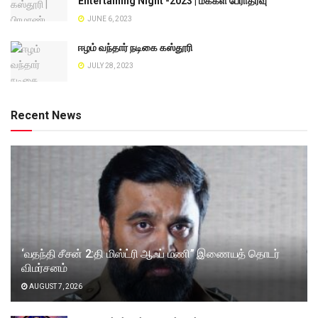
Entertaining Night -2023 | மக்கள் பேராதரவு
JUNE 6, 2023
ஈழம் வந்தார் நடிகை கஸ்தூரி
JULY 28, 2023
Recent News
‘வதந்தி சீசன் 2:தி மிஸ்ட்ரி ஆஃப் மணி” இணையத் தொடர்
விமர்சனம்
AUGUST 7, 2026