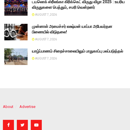
டயலொக் ஸ்ரீலங்கா கிரிக்கெட் விருது விழா 2025 : உயரிய
விருதுகளை பெத்தும், சமரி வென்றனர்
AUGUST 7, 2026
முன்னாள் அமைச்சர் லக்ஷ்மன் யாப்பா அபேவர்தன
பிணையில் விடுதலை!
AUGUST 7, 2026
யாழ்ப்பாணம் சிறைச்சாலையிலும் பாதுகாப்பு பலப்படுத்தல்
AUGUST 7, 2026
About
Advertise