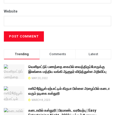
Website
Trending
Comments
Latest
வெளிநாட்டுப் பணத்தை கையில் வைத்திருப்போருக்கு
இலங்கை மத்திய வங்கி ஆளுநர் விடுத்துள்ள அறிவிப்பு
MAY 20, 2022
ஈஸி24நியூஸ் ஏற்பாட்டில் கிருபா பிள்ளை அழைப்பில் கனடா
வரும் நடிகை கஸ்தூரி
MARCH 8, 2023
கனடாவில் கஸ்தூரி | பிரமாண்ட வரவேற்பு | Easy