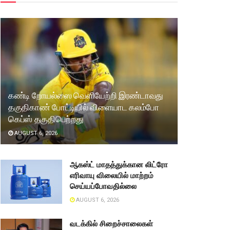
கண்டி றோயல்ஸை வெளியேற்றி இரண்டாவது
தகுதிகாண் போட்டியில் விளையாட கலம்போ
கெப்ஸ் தகுதிபெற்றது
AUGUST 6, 2026
ஆகஸ்ட் மாதத்துக்கான லிட்ரோ
எரிவாயு விலையில் மாற்றம்
செய்யப்போவதில்லை
AUGUST 6, 2026
வடக்கில் சிறைச்சாலைகள்