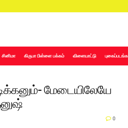
சினிமா
கிருபா பிள்ளை பக்கம்
விளையாட்டு
புகைப்படங்க
நடிக்கனும்- மேடையிலேயே
தனுஷ்
0