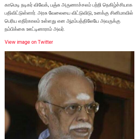
காமெடி நடிகர் விவேக், பஞ்சு அருணாச்சலம் பற்றி நெகிழ்ச்சியாக
பதிவிட்டுள்ளார். அரசு வேலையை விட்டுவிடு, உனக்கு சினிமாவில்
பெரிய எதிர்காலம் உள்ளது என ஆரம்பத்திலேயே அவருக்கு
நம்பிக்கை ஊட்டினாராம் அவர்.
View image on Twitter