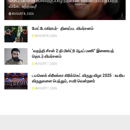
கோட்டபய ராஜபக்சவிற்கு யாழ் நீதிவான் நீதிமன்றம் பிறப்பித்த
விசேட உத்தரவு!
AUGUST 8, 2026
போட்டோகிராபர்- ‌ திரைப்பட விமர்சனம்
AUGUST 8, 2026
‘வதந்தி சீசன் 2:தி மிஸ்ட்ரி ஆஃப் மணி” இணையத்
தொடர் விமர்சனம்
AUGUST 7, 2026
டயலொக் ஸ்ரீலங்கா கிரிக்கெட் விருது விழா 2025 : உயரிய
விருதுகளை பெத்தும், சமரி வென்றனர்
AUGUST 7, 2026