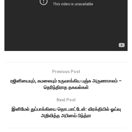
Previous Post
ரஜினியையும், கமலையும் உருவாக்கிய பஞ்சு அருணாசலம் –
தெரிந்திராத தகவல்கள்
Next Post
இனிமேல் துப்பாக்கியை தொடமாட்டேன்: விரக்தியில் ஓய்வு
அறிவித்த அபினவ் பிந்த்ரா