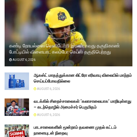
கண்டி றோயல்ஸை வெளியேற்றி இரண்டாவது தகுதிகாண்
போட்டியில் விளையாட கலம்போ கெப்ஸ் தகுதிபெற்றது
AUGUST 6, 2026
ஆகஸ்ட் மாதத்துக்கான லிட்ரோ எரிவாயு விலையில் மாற்றம்
செய்யப்போவதில்லை
AUGUST 6, 2026
வடக்கில் சிறைச்சாலைகள் ‘கலாசாலையாக’ மாறியுள்ளது
– கடற்தொழில் அமைச்சர் பெருமிதம்
AUGUST 6, 2026
பாடசாலைகளின் மூன்றாம் தவணை முதல் கட்டம்
நாளையுடன் நிறைவு