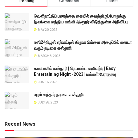
Trending
Comments
Latest
வெளிநாட்டுப் பணத்தை கையில் வைத்திருப்போருக்கு
இலங்கை மத்திய வங்கி ஆளுநர் விடுத்துள்ள அறிவிப்பு
MAY 20, 2022
ஈஸி24நியூஸ் ஏற்பாட்டில் கிருபா பிள்ளை அழைப்பில் கனடா
வரும் நடிகை கஸ்தூரி
MARCH 8, 2023
கனடாவில் கஸ்தூரி | பிரமாண்ட வரவேற்பு | Easy
Entertaining Night -2023 | மக்கள் பேராதரவு
JUNE 6, 2023
ஈழம் வந்தார் நடிகை கஸ்தூரி
JULY 28, 2023
Recent News