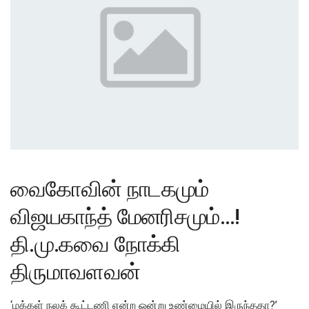
வைகோவின் நாடகமும்
விஜயகாந்த் மேனரிசமும்…!
தி.மு.கவை நோக்கி
திருமாவளவன்
‘மக்கள் நலக் கூட்டணி என்ற ஒன்று உண்மையில் இருந்ததா?’