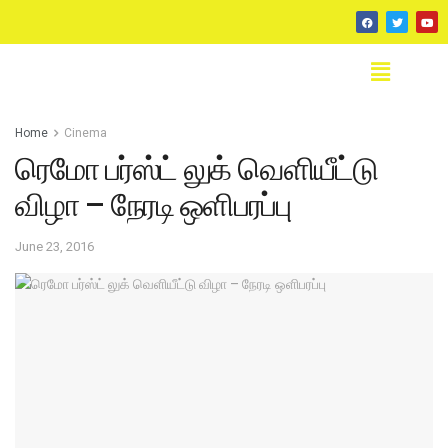
Home
Cinema
ரெமோ பர்ஸ்ட் லுக் வெளியீட்டு
விழா – நேரடி ஒளிபரப்பு
June 23, 2016