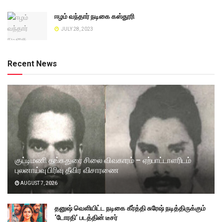
ஈழம் வந்தார் நடிகை கஸ்தூரி
JULY 28, 2023
Recent News
குட்டிமணி தங்கதுரை சிலை விவகாரம் – ஏற்பாட்டாளரிடம்
புலனாய்வு பிரிவு தீவிர விசாரணை
AUGUST 7, 2026
தனுஷ் வெளியிட்ட நடிகை கீர்த்தி சுரேஷ் நடித்திருக்கும்
‘டோரதி’ படத்தின் டீசர்