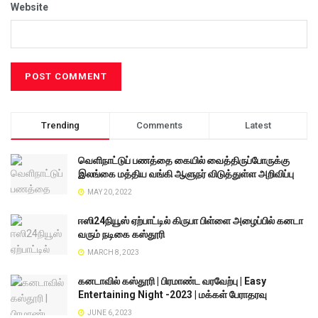
Website
Trending
Comments
Latest
வெளிநாட்டுப் பணத்தை கையில் வைத்திருப்போருக்கு
இலங்கை மத்திய வங்கி ஆளுநர் விடுத்துள்ள அறிவிப்பு
MAY 20, 2022
ஈஸி24நியூஸ் ஏற்பாட்டில் கிருபா பிள்ளை அழைப்பில் கனடா
வரும் நடிகை கஸ்தூரி
MARCH 8, 2023
கனடாவில் கஸ்தூரி | பிரமாண்ட வரவேற்பு | Easy
Entertaining Night -2023 | மக்கள் பேராதரவு
JUNE 6, 2023