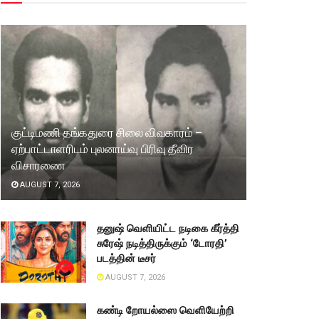
குட்டிமணி தங்கதுரை சிலை விவகாரம் –
ஏற்பாட்டாளரிடம் புலனாய்வு பிரிவு தீவிர
விசாரணை
AUGUST 7, 2026
தனுஷ் வெளியிட்ட நடிகை கீர்த்தி
சுரேஷ் நடித்திருக்கும் ‘டோரதி’
படத்தின் டீசர்
AUGUST 7, 2026
கண்டி றோயல்ஸை வெளியேற்றி