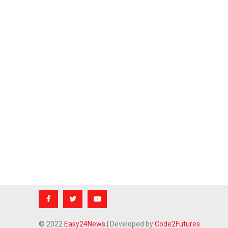
© 2022
Easy24News
| Developed by
Code2Futures