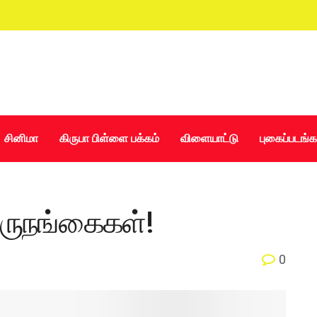
சினிமா
கிருபா பிள்ளை பக்கம்
விளையாட்டு
புகைப்படங்க
திருநங்கைகள்!
0