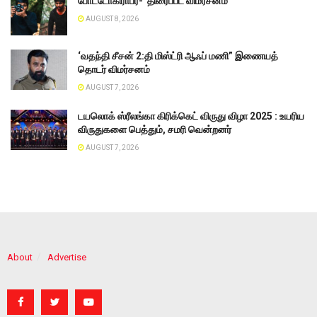
போட்டோகிராபர்- ‌ திரைப்பட விமர்சனம்
AUGUST 8, 2026
‘வதந்தி சீசன் 2:தி மிஸ்ட்ரி ஆஃப் மணி” இணையத்
தொடர் விமர்சனம்
AUGUST 7, 2026
டயலொக் ஸ்ரீலங்கா கிரிக்கெட் விருது விழா 2025 : உயரிய
விருதுகளை பெத்தும், சமரி வென்றனர்
AUGUST 7, 2026
About
Advertise