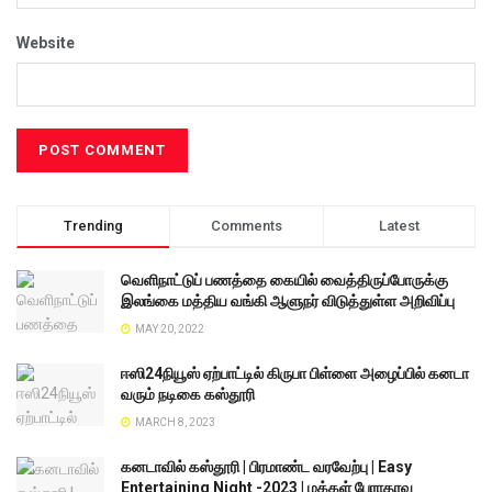
Website
Trending
Comments
Latest
வெளிநாட்டுப் பணத்தை கையில் வைத்திருப்போருக்கு
இலங்கை மத்திய வங்கி ஆளுநர் விடுத்துள்ள அறிவிப்பு
MAY 20, 2022
ஈஸி24நியூஸ் ஏற்பாட்டில் கிருபா பிள்ளை அழைப்பில் கனடா
வரும் நடிகை கஸ்தூரி
MARCH 8, 2023
கனடாவில் கஸ்தூரி | பிரமாண்ட வரவேற்பு | Easy
Entertaining Night -2023 | மக்கள் பேராதரவு