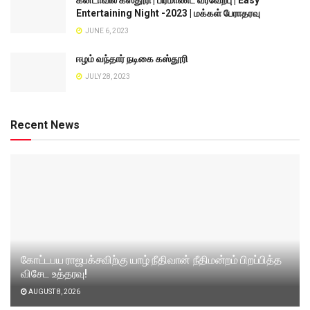
கனடாவில் கஸ்தூரி | பிரமாண்ட வரவேற்பு | Easy
Entertaining Night -2023 | மக்கள் பேராதரவு
JUNE 6, 2023
ஈழம் வந்தார் நடிகை கஸ்தூரி
JULY 28, 2023
Recent News
கோட்டபய ராஜபக்சவிற்கு யாழ் நீதிவான் நீதிமன்றம் பிறப்பித்த
விசேட உத்தரவு!
AUGUST 8, 2026