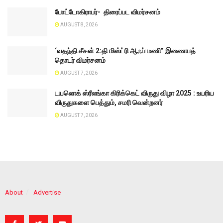
போட்டோகிராபர்- ‌ திரைப்பட விமர்சனம்
AUGUST 8, 2026
‘வதந்தி சீசன் 2:தி மிஸ்ட்ரி ஆஃப் மணி” இணையத்
தொடர் விமர்சனம்
AUGUST 7, 2026
டயலொக் ஸ்ரீலங்கா கிரிக்கெட் விருது விழா 2025 : உயரிய
விருதுகளை பெத்தும், சமரி வென்றனர்
AUGUST 7, 2026
About
Advertise