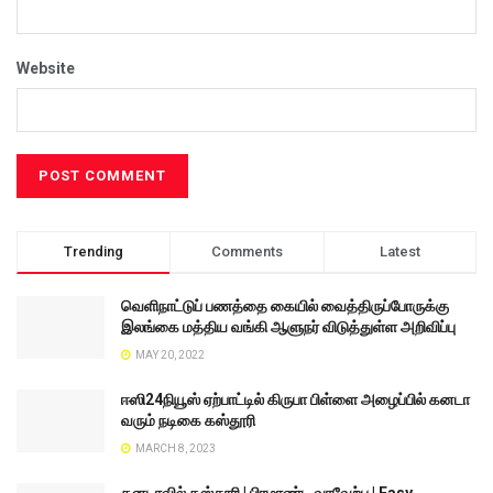
Website
Trending
Comments
Latest
வெளிநாட்டுப் பணத்தை கையில் வைத்திருப்போருக்கு
இலங்கை மத்திய வங்கி ஆளுநர் விடுத்துள்ள அறிவிப்பு
MAY 20, 2022
ஈஸி24நியூஸ் ஏற்பாட்டில் கிருபா பிள்ளை அழைப்பில் கனடா
வரும் நடிகை கஸ்தூரி
MARCH 8, 2023