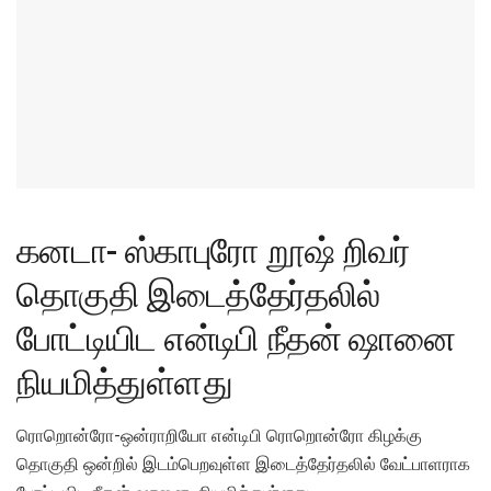
கனடா- ஸ்காபுரோ றூஷ் றிவர்
தொகுதி இடைத்தேர்தலில்
போட்டியிட என்டிபி நீதன் ஷானை
நியமித்துள்ளது
ரொறொன்ரோ-ஒன்ராறியோ என்டிபி ரொறொன்ரோ கிழக்கு
தொகுதி ஒன்றில் இடம்பெறவுள்ள இடைத்தேர்தலில் வேட்பாளராக