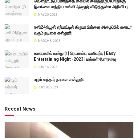
வெளிநாட்டுப் பணத்தை கையில் வைத்திருப்போருக்கு
இலங்கை மத்திய வங்கி ஆளுநர் விடுத்துள்ள அறிவிப்பு
MAY 20, 2022
ஈஸி24நியூஸ் ஏற்பாட்டில் கிருபா பிள்ளை அழைப்பில் கனடா
வரும் நடிகை கஸ்தூரி
MARCH 8, 2023
கனடாவில் கஸ்தூரி | பிரமாண்ட வரவேற்பு | Easy
Entertaining Night -2023 | மக்கள் பேராதரவு
JUNE 6, 2023
ஈழம் வந்தார் நடிகை கஸ்தூரி
JULY 28, 2023
Recent News