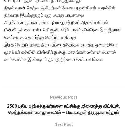
போட்டியிட நீதன் ஷானை நியமித்துள்ளது.
நீதன் ஷான் தெற்கு ஆசியர்கள் சேவை ஏஜன்சிகள் கவுன்சில்
நிரிவாக இயக்குநரும் ஒரு பொது பாடசாலை
அறங்காவரருமாவார்.ஸ்காபுரோ-றூஷ் றிவர் ஆசனம் லிபரல்
பின்னிருக்கை பால் பல்கிசூன் மார்ச் மாதம் திடீரென இராஜிநாமா
செய்ததை தொடர்ந்து வெற்றிடமாகியது.
இந்த வெற்றிடத்தை நிரப்ப இடைத்தேர்தல் நடாத்த ஒன்ராறியோ
முதல்வர் கத்லின் வின்னிற்கு ஆறு மாதங்கள் உள்ளன.ஆனால்
வாக்களிக்க இன்னமும் திகதி நிர்ணயிக்கப்படவில்லை.
Previous Post
2500 புதிய அங்கத்துவர்களை கட்சிக்கு இணைத்து விட்டேன்.
வெற்றிக்கணி எனது கையில் – பிரகலாதன் திருஞானசுந்தரம்
Next Post