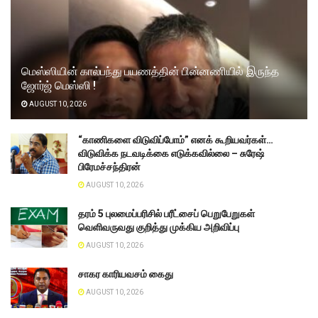
மெஸ்ஸியின் கால்பந்து பயணத்தின் பின்னணியில் இருந்த
ஜோர்ஜ் மெஸ்ஸி !
AUGUST 10, 2026
“காணிகளை விடுவிப்போம்” எனக் கூறியவர்கள்…
விடுவிக்க நடவடிக்கை எடுக்கவில்லை – சுரேஷ்
பிரேமச்சந்திரன்
AUGUST 10, 2026
தரம் 5 புலமைப்பரிசில் பரீட்சைப் பெறுபேறுகள்
வெளிவருவது குறித்து முக்கிய அறிவிப்பு
AUGUST 10, 2026
சாகர காரியவசம் கைது
AUGUST 10, 2026