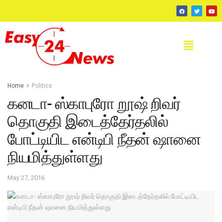
Home
Politics
கனடா- ஸ்காபுரோ றூஷ் றிவர்
தொகுதி இடைத்தேர்தலில்
போட்டியிட என்டிபி நீதன் ஷானை
நியமித்துள்ளது
May 27, 2016