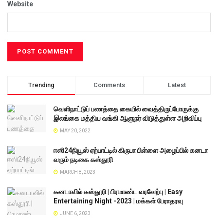
Website
Trending
Comments
Latest
வெளிநாட்டுப் பணத்தை கையில் வைத்திருப்போருக்கு
இலங்கை மத்திய வங்கி ஆளுநர் விடுத்துள்ள அறிவிப்பு
MAY 20, 2022
ஈஸி24நியூஸ் ஏற்பாட்டில் கிருபா பிள்ளை அழைப்பில் கனடா
வரும் நடிகை கஸ்தூரி
MARCH 8, 2023
கனடாவில் கஸ்தூரி | பிரமாண்ட வரவேற்பு | Easy
Entertaining Night -2023 | மக்கள் பேராதரவு
JUNE 6, 2023