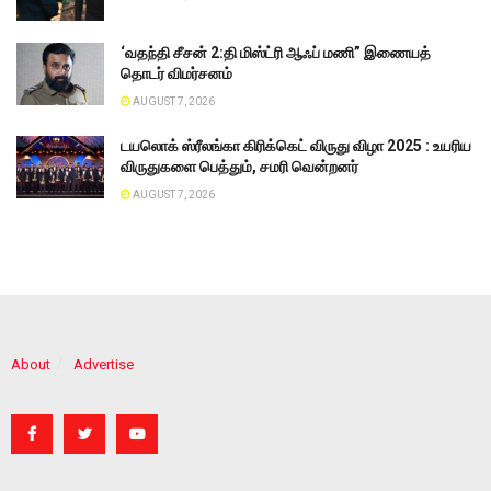
‘வதந்தி சீசன் 2:தி மிஸ்ட்ரி ஆஃப் மணி” இணையத்
தொடர் விமர்சனம்
AUGUST 7, 2026
டயலொக் ஸ்ரீலங்கா கிரிக்கெட் விருது விழா 2025 : உயரிய
விருதுகளை பெத்தும், சமரி வென்றனர்
AUGUST 7, 2026
About
Advertise