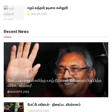
ஈழம் வந்தார் நடிகை கஸ்தூரி
JULY 28, 2023
Recent News
கோட்டபய ராஜபக்சவிற்கு யாழ் நீதிவான் நீதிமன்றம் பிறப்பித்த
விசேட உத்தரவு!
AUGUST 8, 2026
போட்டோகிராபர்- ‌ திரைப்பட விமர்சனம்
AUGUST 8, 2026