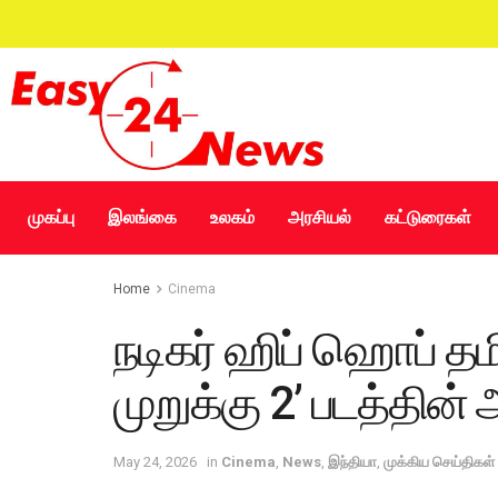
முகப்பு
இலங்கை
உலகம்
அரசியல்
கட்டுரைகள்
Home
Cinema
நடிகர் ஹிப் ஹொப் தமி
முறுக்கு 2’ படத்தின் 
May 24, 2026
in
Cinema
,
News
,
இந்தியா
,
முக்கிய செய்திகள்