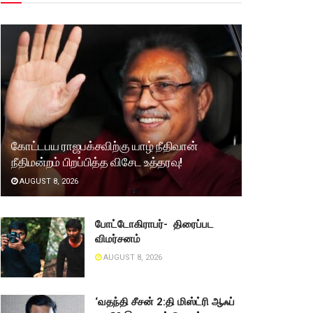
கோட்டபய ராஜபக்சவிற்கு யாழ் நீதிவான்
நீதிமன்றம் பிறப்பித்த விசேட உத்தரவு!
AUGUST 8, 2026
போட்டோகிராபர்- ‌ திரைப்பட
விமர்சனம்
AUGUST 8, 2026
‘வதந்தி சீசன் 2:தி மிஸ்ட்ரி ஆஃப்