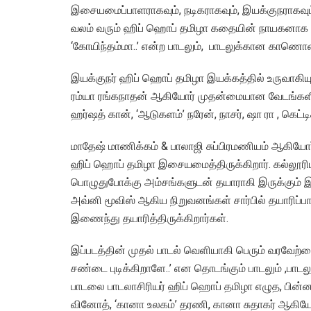
இசையமைப்பாளராகவும், நடிகராகவும், இயக்குநராகவும்
வலம் வரும் ஹிப் ஹொப் தமிழா கதையின் நாயகனாக நடித்
‘கோயிந்தம்மா..’ என்ற பாடலும், பாடலுக்கான காணொளிய
இயக்குநர் ஹிப் ஹொப் தமிழா இயக்கத்தில் உருவாகியு
ரம்யா ரங்கநாதன் ஆகியோர் முதன்மையான வேடங்களில் 
ஹர்ஷத் கான், ‘ஆடுகளம்’ நரேன், நாசர், ஷா ரா , கெட்டிக
மாதேஷ் மாணிக்கம் & பாலாஜி சுப்பிரமணியம் ஆகியோர்
ஹிப் ஹொப் தமிழா இசையமைத்திருக்கிறார். கல்லூரிய
பொழுதுபோக்கு அம்சங்களுடன் தயாராகி இருக்கும் இந்
அவ்னி மூவிஸ் ஆகிய நிறுவனங்கள் சார்பில் தயாரிப்பாள
இணைந்து தயாரித்திருக்கிறார்கள்.
இப்படத்தின் முதல் பாடல் வெளியாகி பெரும் வரவேற்
சண்டை புடிக்கிறாளே..’ என தொடங்கும் பாடலும் ,பாட
பாடலை பாடலாசிரியர் ஹிப் ஹொப் தமிழா எழுத, பின்
வினோத், ‘கானா உலகம்’ தரணி, கானா சுதாகர் ஆகியோ