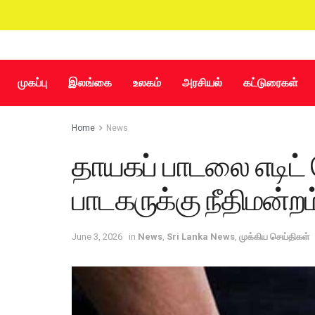
முகப்பு
இலங்கை
உலகம்
அரசியல்
கட்டுரைகள்
Home
News
தாயகப் பாடலை எடிட் 
பாடகருக்கு நீதிமன்றம்
June 3, 2026
in
News
,
Sri Lanka News
,
முக்கிய செய்திகள்