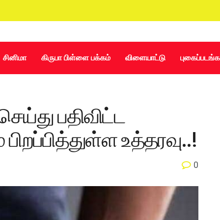
சினிமா
கிருபா பிள்ளை பக்கம்
விளையாட்டு
புகைப்படங்க
செய்து பதிவிட்ட
 பிறப்பித்துள்ள உத்தரவு..!
0