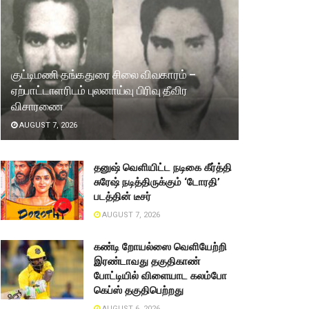
குட்டிமணி தங்கதுரை சிலை விவகாரம் –
ஏற்பாட்டாளரிடம் புலனாய்வு பிரிவு தீவிர
விசாரணை
AUGUST 7, 2026
தனுஷ் வெளியிட்ட நடிகை கீர்த்தி
சுரேஷ் நடித்திருக்கும் ‘டோரதி’
படத்தின் டீசர்
AUGUST 7, 2026
கண்டி றோயல்ஸை வெளியேற்றி
இரண்டாவது தகுதிகாண்
போட்டியில் விளையாட கலம்போ
கெப்ஸ் தகுதிபெற்றது
AUGUST 6, 2026