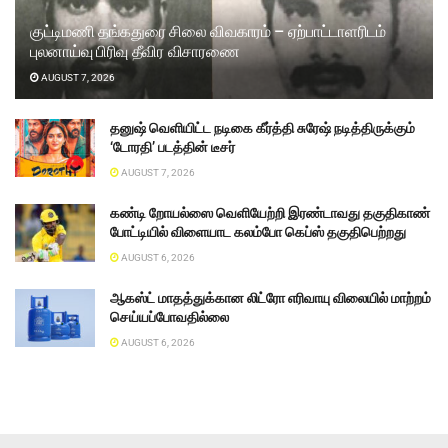
குட்டிமணி தங்கதுரை சிலை விவகாரம் – ஏற்பாட்டாளரிடம்
புலனாய்வு பிரிவு தீவிர விசாரணை
AUGUST 7, 2026
தனுஷ் வெளியிட்ட நடிகை கீர்த்தி சுரேஷ் நடித்திருக்கும்
‘டோரதி’ படத்தின் டீசர்
AUGUST 7, 2026
கண்டி றோயல்ஸை வெளியேற்றி இரண்டாவது தகுதிகாண்
போட்டியில் விளையாட கலம்போ கெப்ஸ் தகுதிபெற்றது
AUGUST 6, 2026
ஆகஸ்ட் மாதத்துக்கான லிட்ரோ எரிவாயு விலையில் மாற்றம்
செய்யப்போவதில்லை
AUGUST 6, 2026