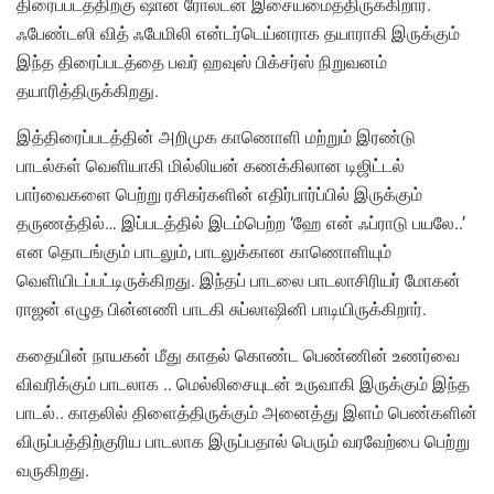
திரைப்படத்திற்கு ஷான் ரோல்டன் இசையமைத்திருக்கிறார்.
ஃபேண்டஸி வித் ஃபேமிலி என்டர்டெய்னராக தயாராகி இருக்கும்
இந்த திரைப்படத்தை பவர் ஹவுஸ் பிக்சர்ஸ் நிறுவனம்
தயாரித்திருக்கிறது.
இத்திரைப்படத்தின் அறிமுக காணொளி மற்றும் இரண்டு
பாடல்கள் வெளியாகி மில்லியன் கணக்கிலான டிஜிட்டல்
பார்வைகளை பெற்று ரசிகர்களின் எதிர்பார்ப்பில் இருக்கும்
தருணத்தில்… இப்படத்தில் இடம்பெற்ற ‘ஹே என் ஃப்ராடு பயலே..’
என தொடங்கும் பாடலும், பாடலுக்கான காணொளியும்
வெளியிடப்பட்டிருக்கிறது. இந்தப் பாடலை பாடலாசிரியர் மோகன்
ராஜன் எழுத பின்னணி பாடகி சுப்லாஷினி பாடியிருக்கிறார்.
கதையின் நாயகன் மீது காதல் கொண்ட பெண்ணின் உணர்வை
விவரிக்கும் பாடலாக .. மெல்லிசையுடன் உருவாகி இருக்கும் இந்த
பாடல்.. காதலில் திளைத்திருக்கும் அனைத்து இளம் பெண்களின்
விருப்பத்திற்குரிய பாடலாக இருப்பதால் பெரும் வரவேற்பை பெற்று
வருகிறது.