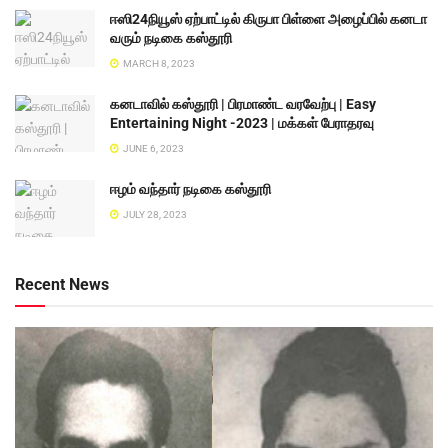
ஈஸி24நியூஸ் ஏற்பாட்டில் கிருபா பிள்ளை அழைப்பில் கனடா
வரும் நடிகை கஸ்தூரி
MARCH 8, 2023
கனடாவில் கஸ்தூரி | பிரமாண்ட வரவேற்பு | Easy
Entertaining Night -2023 | மக்கள் பேராதரவு
JUNE 6, 2023
ஈழம் வந்தார் நடிகை கஸ்தூரி
JULY 28, 2023
Recent News