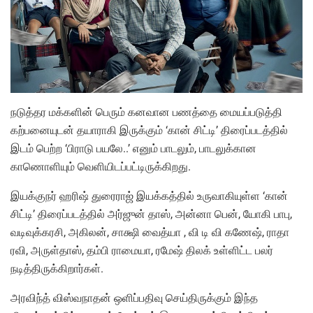
நடுத்தர மக்களின் பெரும் கனவான பணத்தை மையப்படுத்தி
கற்பனையுடன் தயாராகி இருக்கும் ‘கான் சிட்டி’ திரைப்படத்தில்
இடம் பெற்ற ‘பிராடு பயலே..’ எனும் பாடலும், பாடலுக்கான
காணொளியும் வெளியிடப்பட்டிருக்கிறது.
இயக்குநர் ஹரிஷ் துரைராஜ் இயக்கத்தில் உருவாகியுள்ள ‘கான்
சிட்டி’ திரைப்படத்தில் அர்ஜுன் தாஸ், அன்னா பென், யோகி பாபு,
வடிவுக்கரசி, அகிலன், சாக்ஷி வைத்யா , வி டி வி கணேஷ், ராதா
ரவி, அருள்தாஸ், தம்பி ராமையா, ரமேஷ் திலக் உள்ளிட்ட பலர்
நடித்திருக்கிறார்கள்.
அரவிந்த் விஸ்வநாதன் ஒளிப்பதிவு செய்திருக்கும் இந்த