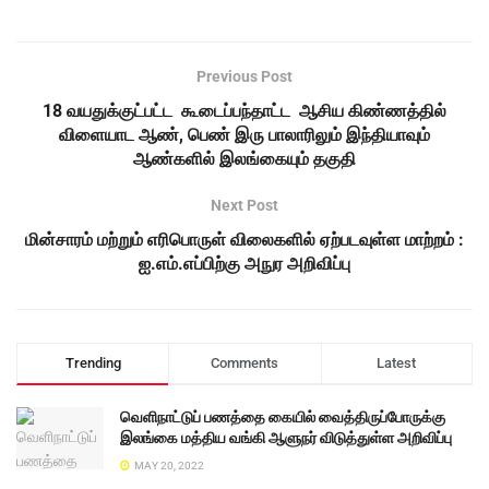
Previous Post
18 வயதுக்குட்பட்ட கூடைப்பந்தாட்ட ஆசிய கிண்ணத்தில்
விளையாட ஆண், பெண் இரு பாலாரிலும் இந்தியாவும்
ஆண்களில் இலங்கையும் தகுதி
Next Post
மின்சாரம் மற்றும் எரிபொருள் விலைகளில் ஏற்படவுள்ள மாற்றம் :
ஐ.எம்.எப்பிற்கு அநுர அறிவிப்பு
Trending
Comments
Latest
வெளிநாட்டுப் பணத்தை கையில் வைத்திருப்போருக்கு
இலங்கை மத்திய வங்கி ஆளுநர் விடுத்துள்ள அறிவிப்பு
MAY 20, 2022